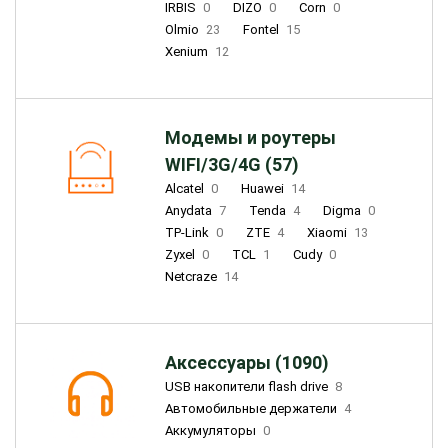
IRBIS
0
DIZO
0
Corn
0
Olmio
23
Fontel
15
Xenium
12
Модемы и роутеры
WIFI/3G/4G (57)
Alcatel
0
Huawei
14
Anydata
7
Tenda
4
Digma
0
TP-Link
0
ZTE
4
Xiaomi
13
Zyxel
0
TCL
1
Cudy
0
Netcraze
14
Аксессуары (1090)
USB накопители flash drive
8
Автомобильные держатели
4
Аккумуляторы
0