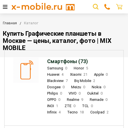
Главная
Каталог
Купить Графические планшеты в
Москве — цены, каталог, фото | MIX
MOBILE
Смартфоны (73)
Samsung
0
Honor
5
Huawei
4
Xiaomi
21
Apple
0
Blackview
7
Bq Mobile
2
Doogee
0
Meizu
0
Nokia
0
Philips
0
VIVO
0
Oukitel
0
OPPO
0
Realme
9
Remade
0
INOI
1
ZTE
0
TCL
0
Infinix
4
Tecno
18
Coolpad
2