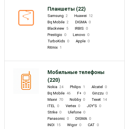
Планшеты (22)
Samsung
2
Huawei
12
Bq Mobile
2
DIGMA
0
Blackview
5
IRBIS
0
Prestigio
0
Lenovo
0
TurboKids
0
Apple
0
Ritmix
1
Мобильные телефоны
(220)
Nokia
24
Philips
1
Alcatel
0
Bq Mobile
46
F+
0
Ginzzu
0
Maxvi
70
Nobby
0
Texet
14
ITEL
0
Vertex
0
JOY'S
0
Strike
0
Ulefone
0
Panasonic
0
DIGMA
0
INOI
15
Wigor
0
CAT
0