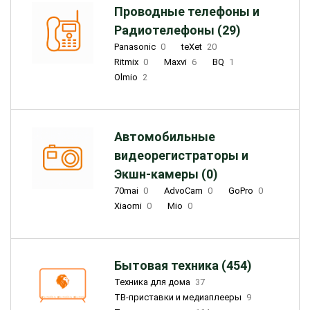
Проводные телефоны и
Радиотелефоны (29)
Panasonic
0
teXet
20
Ritmix
0
Maxvi
6
BQ
1
Olmio
2
Автомобильные
видеорегистраторы и
Экшн-камеры (0)
70mai
0
AdvoCam
0
GoPro
0
Xiaomi
0
Mio
0
Бытовая техника (454)
Техника для дома
37
ТВ-приставки и медиаплееры
9