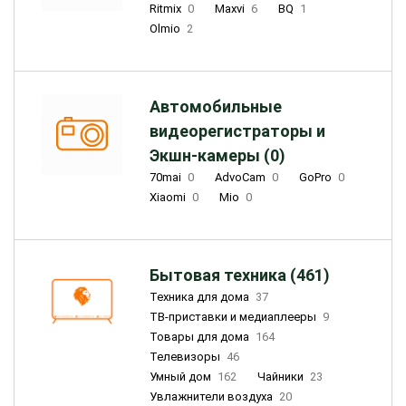
Ritmix
0
Maxvi
6
BQ
1
Olmio
2
Автомобильные
видеорегистраторы и
Экшн-камеры (0)
70mai
0
AdvoCam
0
GoPro
0
Xiaomi
0
Mio
0
Бытовая техника (461)
Техника для дома
37
ТВ-приставки и медиаплееры
9
Товары для дома
164
Телевизоры
46
Умный дом
162
Чайники
23
Увлажнители воздуха
20