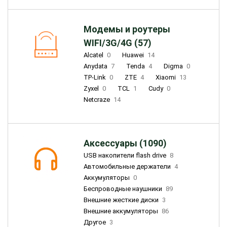
Модемы и роутеры
WIFI/3G/4G (57)
Alcatel
0
Huawei
14
Anydata
7
Tenda
4
Digma
0
TP-Link
0
ZTE
4
Xiaomi
13
Zyxel
0
TCL
1
Cudy
0
Netcraze
14
Аксессуары (1090)
USB накопители flash drive
8
Автомобильные держатели
4
Аккумуляторы
0
Беспроводные наушники
89
Внешние жесткие диски
3
Внешние аккумуляторы
86
Другое
3