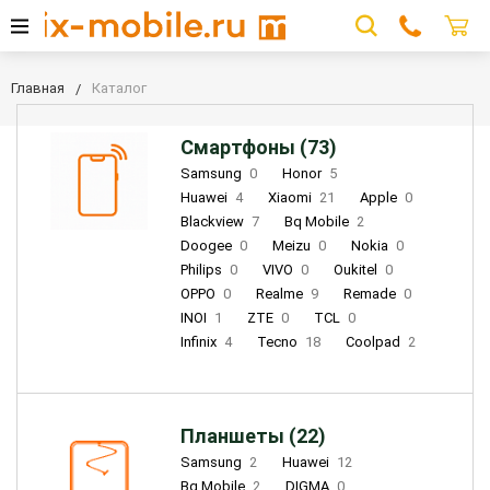
Главная
Каталог
Смартфоны (73)
Samsung
0
Honor
5
Huawei
4
Xiaomi
21
Apple
0
Blackview
7
Bq Mobile
2
Doogee
0
Meizu
0
Nokia
0
Philips
0
VIVO
0
Oukitel
0
OPPO
0
Realme
9
Remade
0
INOI
1
ZTE
0
TCL
0
Infinix
4
Tecno
18
Coolpad
2
Планшеты (22)
Samsung
2
Huawei
12
Bq Mobile
2
DIGMA
0