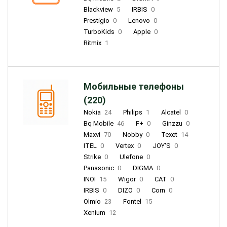
Blackview
5
IRBIS
0
Prestigio
0
Lenovo
0
TurboKids
0
Apple
0
Ritmix
1
Мобильные телефоны
(220)
Nokia
24
Philips
1
Alcatel
0
Bq Mobile
46
F+
0
Ginzzu
0
Maxvi
70
Nobby
0
Texet
14
ITEL
0
Vertex
0
JOY'S
0
Strike
0
Ulefone
0
Panasonic
0
DIGMA
0
INOI
15
Wigor
0
CAT
0
IRBIS
0
DIZO
0
Corn
0
Olmio
23
Fontel
15
Xenium
12