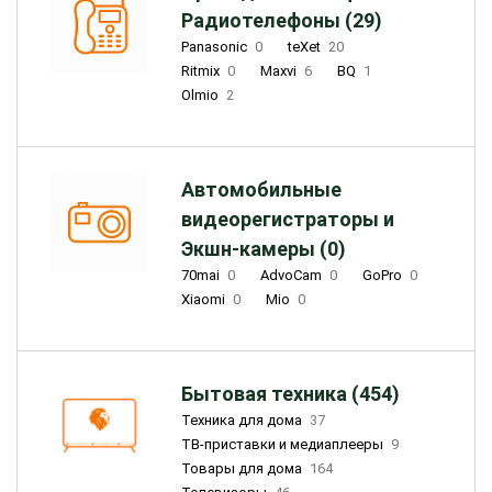
Радиотелефоны (29)
Panasonic
0
teXet
20
Ritmix
0
Maxvi
6
BQ
1
Olmio
2
Автомобильные
видеорегистраторы и
Экшн-камеры (0)
70mai
0
AdvoCam
0
GoPro
0
Xiaomi
0
Mio
0
Бытовая техника (454)
Техника для дома
37
ТВ-приставки и медиаплееры
9
Товары для дома
164