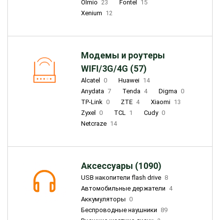
Olmio
23
Fontel
15
Xenium
12
Модемы и роутеры
WIFI/3G/4G (57)
Alcatel
0
Huawei
14
Anydata
7
Tenda
4
Digma
0
TP-Link
0
ZTE
4
Xiaomi
13
Zyxel
0
TCL
1
Cudy
0
Netcraze
14
Аксессуары (1090)
USB накопители flash drive
8
Автомобильные держатели
4
Аккумуляторы
0
Беспроводные наушники
89