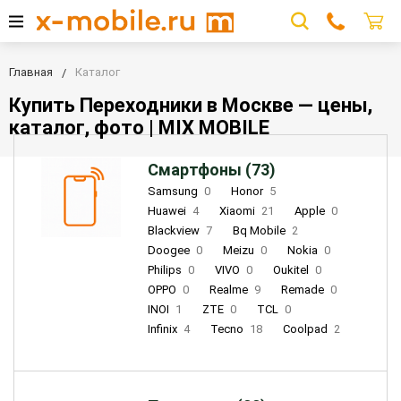
Главная
Каталог
Купить Переходники в Москве — цены,
каталог, фото | MIX MOBILE
Смартфоны (73)
Samsung
0
Honor
5
Huawei
4
Xiaomi
21
Apple
0
Blackview
7
Bq Mobile
2
Doogee
0
Meizu
0
Nokia
0
Philips
0
VIVO
0
Oukitel
0
OPPO
0
Realme
9
Remade
0
INOI
1
ZTE
0
TCL
0
Infinix
4
Tecno
18
Coolpad
2