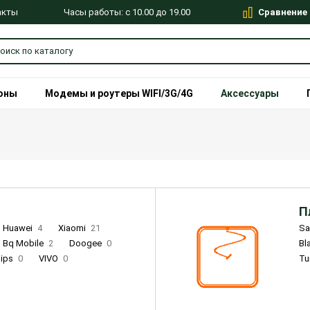
Сравнение
Часы работы: с 10.00 до 19.00
акты
оны
Модемы и роутеры WIFI/3G/4G
Аксессуары
П
Huawei
4
Xiaomi
21
S
Bq Mobile
2
Doogee
0
Bl
lips
0
VIVO
0
Tu
alme
9
Remade
0
Infinix
4
Tecno
18