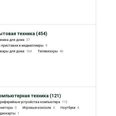
ытовая техника (454)
хника для дома
37
-приставки и медиаплееры
9
вары для дома
164
Телевизоры
46
ный дом
155
Чайники
23
лажнители воздуха
20
омпьютерная техника (121)
риферийные устройства компьютера
112
ониторы
0
Игровые консоли
4
Ноутбуки
4
деокарты
1