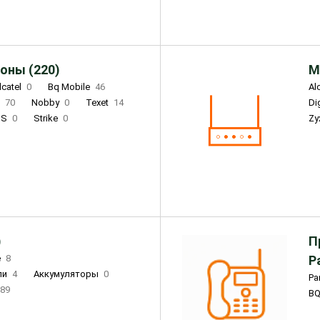
оны (220)
М
lcatel
0
Bq Mobile
46
Al
i
70
Nobby
0
Texet
14
D
'S
0
Strike
0
Zy
DIGMA
0
INOI
15
S
0
DIZO
0
Corn
0
Xenium
12
)
П
e
8
Р
ли
4
Аккумуляторы
0
Pa
89
B
3