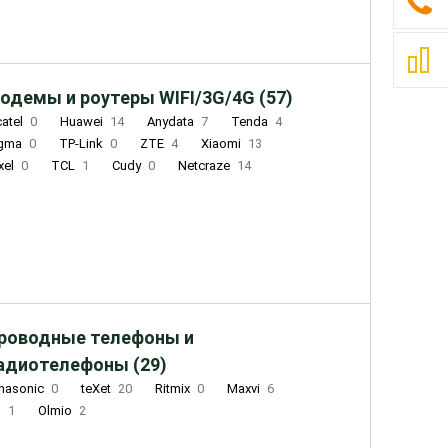
одемы и роутеры WIFI/3G/4G (57)
catel
0
Huawei
14
Anydata
7
Tenda
4
igma
0
TP-Link
0
ZTE
4
Xiaomi
13
xel
0
TCL
1
Cudy
0
Netcraze
14
роводные телефоны и
адиотелефоны (29)
nasonic
0
teXet
20
Ritmix
0
Maxvi
6
Q
1
Olmio
2