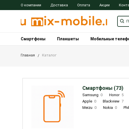
О компании
Доставка
Оплата
Акции
Конт
Смартфоны
Планшеты
Мобильные телеф
Главная
Каталог
Смартфоны (73)
Samsung
0
Honor
5
Apple
0
Blackview
7
Meizu
0
Nokia
0
Phi
Oukitel
0
OPPO
0
Re
INOI
1
ZTE
0
TCL
0
Coolpad
2