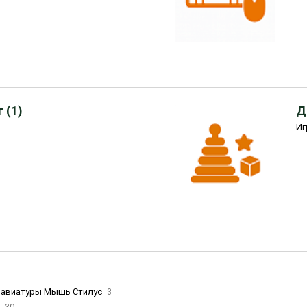
 (1)
Д
Иг
лавиатуры Мышь Стилус
3
и
30