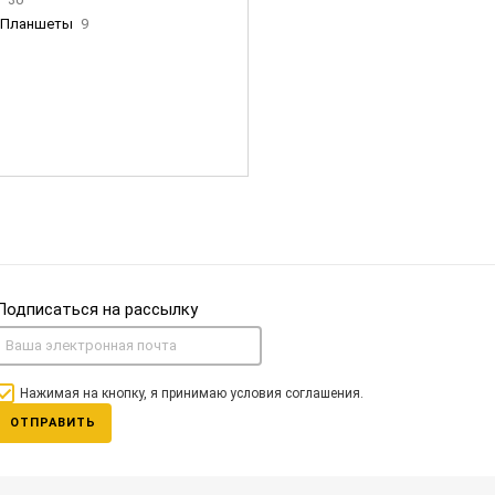
Планшеты
9
ны Apple
35
Фен Dyson
0
nigerz и тд
31
Часы
0
Подписаться на рассылку
Нажимая на кнопку, я принимаю условия соглашения.
ОТПРАВИТЬ