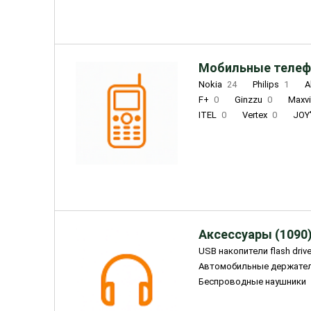
Мобильные телеф
Nokia
24
Philips
1
A
F+
0
Ginzzu
0
Maxv
ITEL
0
Vertex
0
JOY
Ulefone
0
Panasonic
0
Wigor
0
CAT
0
IRBI
Olmio
23
Fontel
15
Аксессуары (1090
USB накопители flash driv
Автомобильные держате
Беспроводные наушники
Внешние жесткие диски