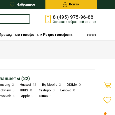
Войти
Избранное
8 (495) 975-96-88
Заказать
обратный
звонок
Проводные телефоны и Радиотелефоны
ланшеты (22)
amsung
2
Huawei
12
Bq Mobile
2
DIGMA
0
ackview
5
IRBIS
0
Prestigio
0
Lenovo
0
rboKids
0
Apple
0
Ritmix
1