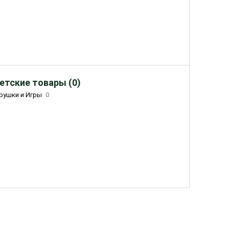
етские товары (0)
рушки и Игры
0