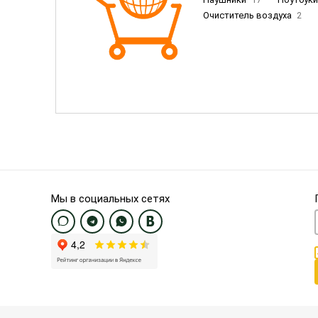
Очиститель воздуха
2
Пылесосы
9
Смартфо
Смартфоны Samsung
20
Смартфоны OnePlus/Pixel/U
Электронные книги EU
3
Мы в социальных сетях