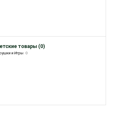
етские товары (0)
рушки и Игры
0