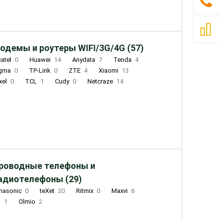
одемы и роутеры WIFI/3G/4G (57)
catel
0
Huawei
14
Anydata
7
Tenda
4
igma
0
TP-Link
0
ZTE
4
Xiaomi
13
xel
0
TCL
1
Cudy
0
Netcraze
14
роводные телефоны и
адиотелефоны (29)
nasonic
0
teXet
20
Ritmix
0
Maxvi
6
Q
1
Olmio
2