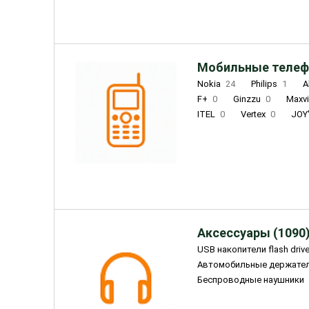
Мобильные телеф
Nokia
24
Philips
1
A
F+
0
Ginzzu
0
Maxv
ITEL
0
Vertex
0
JOY
Ulefone
0
Panasonic
0
Wigor
0
CAT
0
IRBI
Olmio
23
Fontel
15
Аксессуары (1090
USB накопители flash driv
Автомобильные держате
Беспроводные наушники
Внешние жесткие диски