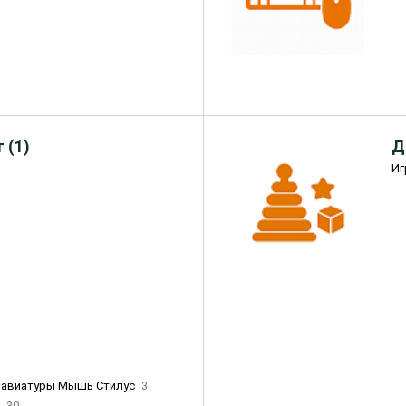
 (1)
Д
Иг
лавиатуры Мышь Стилус
3
и
30