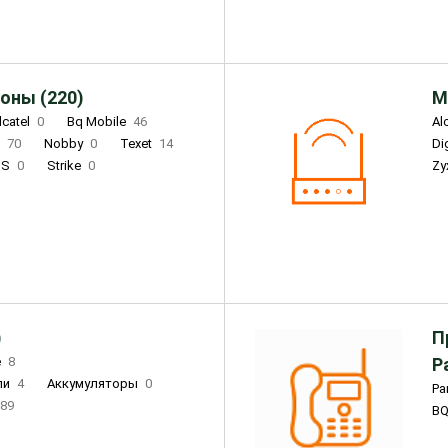
оны (220)
М
lcatel
0
Bq Mobile
46
Al
i
70
Nobby
0
Texet
14
D
'S
0
Strike
0
Zy
DIGMA
0
INOI
15
S
0
DIZO
0
Corn
0
Xenium
12
)
П
e
8
Р
ли
4
Аккумуляторы
0
Pa
89
B
3