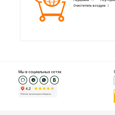
Очиститель воздуха
2
Пылесосы
9
Смартфо
Смартфоны Samsung
20
Смартфоны OnePlus/Pixel/U
Электронные книги EU
3
Мы в социальных сетях