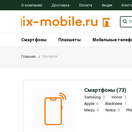
О компании
Доставка
Оплата
Акции
Конт
Смартфоны
Планшеты
Мобильные телеф
Главная
Каталог
Смартфоны (73)
Samsung
0
Honor
5
Apple
0
Blackview
7
Meizu
0
Nokia
0
Phi
Oukitel
0
OPPO
0
Re
INOI
1
ZTE
0
TCL
0
Coolpad
2