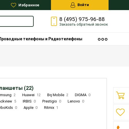
Войти
Избранное
8 (495) 975-96-88
Заказать
обратный
звонок
Проводные телефоны и Радиотелефоны
ланшеты (22)
amsung
2
Huawei
12
Bq Mobile
2
DIGMA
0
ackview
5
IRBIS
0
Prestigio
0
Lenovo
0
rboKids
0
Apple
0
Ritmix
1