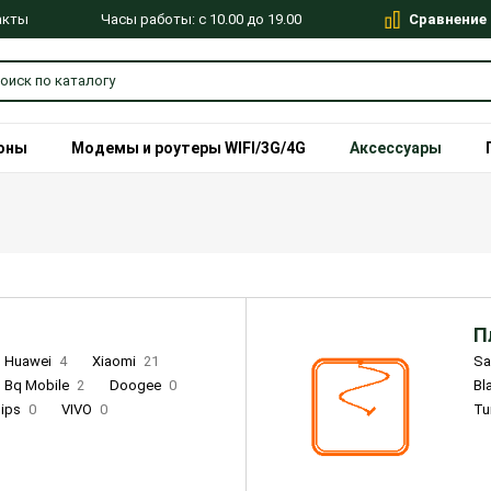
Сравнение
Часы работы: с 10.00 до 19.00
акты
оны
Модемы и роутеры WIFI/3G/4G
Аксессуары
П
Huawei
4
Xiaomi
21
S
Bq Mobile
2
Doogee
0
Bl
lips
0
VIVO
0
Tu
alme
9
Remade
0
Infinix
4
Tecno
18