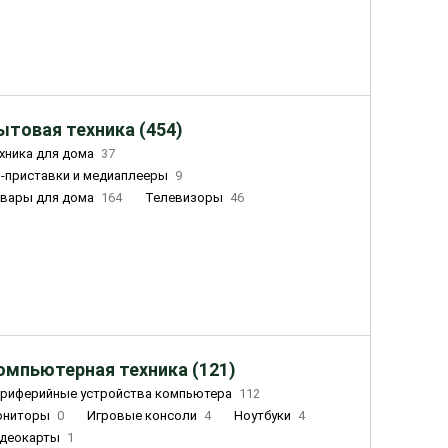
ытовая техника (454)
хника для дома
37
-приставки и медиаплееры
9
вары для дома
164
Телевизоры
46
ный дом
155
Чайники
23
лажнители воздуха
20
омпьютерная техника (121)
риферийные устройства компьютера
112
ониторы
0
Игровые консоли
4
Ноутбуки
4
деокарты
1