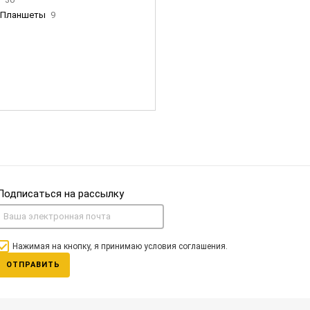
Планшеты
9
ны Apple
35
Фен Dyson
0
nigerz и тд
31
Часы
0
Подписаться на рассылку
Нажимая на кнопку, я принимаю условия соглашения.
ОТПРАВИТЬ