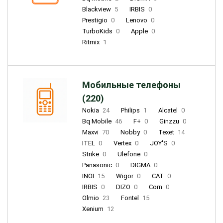
Blackview
5
IRBIS
0
Prestigio
0
Lenovo
0
TurboKids
0
Apple
0
Ritmix
1
Мобильные телефоны
(220)
Nokia
24
Philips
1
Alcatel
0
Bq Mobile
46
F+
0
Ginzzu
0
Maxvi
70
Nobby
0
Texet
14
ITEL
0
Vertex
0
JOY'S
0
Strike
0
Ulefone
0
Panasonic
0
DIGMA
0
INOI
15
Wigor
0
CAT
0
IRBIS
0
DIZO
0
Corn
0
Olmio
23
Fontel
15
Xenium
12