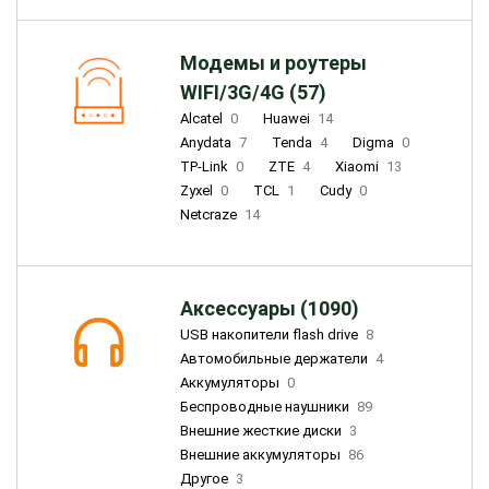
Модемы и роутеры
WIFI/3G/4G (57)
Alcatel
0
Huawei
14
Anydata
7
Tenda
4
Digma
0
TP-Link
0
ZTE
4
Xiaomi
13
Zyxel
0
TCL
1
Cudy
0
Netcraze
14
Аксессуары (1090)
USB накопители flash drive
8
Автомобильные держатели
4
Аккумуляторы
0
Беспроводные наушники
89
Внешние жесткие диски
3
Внешние аккумуляторы
86
Другое
3