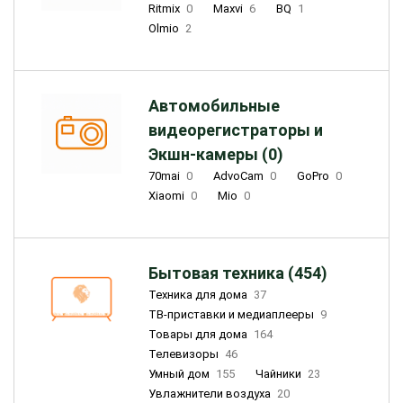
Ritmix
0
Maxvi
6
BQ
1
Olmio
2
Автомобильные
видеорегистраторы и
Экшн-камеры (0)
70mai
0
AdvoCam
0
GoPro
0
Xiaomi
0
Mio
0
Бытовая техника (454)
Техника для дома
37
ТВ-приставки и медиаплееры
9
Товары для дома
164
Телевизоры
46
Умный дом
155
Чайники
23
Увлажнители воздуха
20