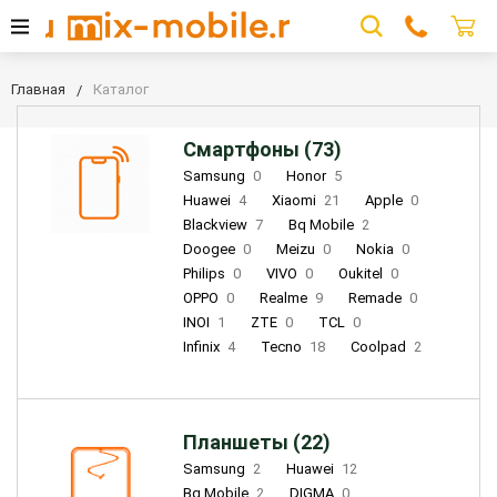
Главная
Каталог
Смартфоны (73)
Samsung
0
Honor
5
Huawei
4
Xiaomi
21
Apple
0
Blackview
7
Bq Mobile
2
Doogee
0
Meizu
0
Nokia
0
Philips
0
VIVO
0
Oukitel
0
OPPO
0
Realme
9
Remade
0
INOI
1
ZTE
0
TCL
0
Infinix
4
Tecno
18
Coolpad
2
Планшеты (22)
Samsung
2
Huawei
12
Bq Mobile
2
DIGMA
0