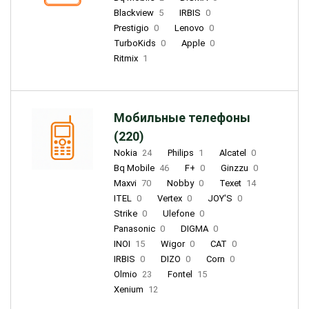
Blackview
5
IRBIS
0
Prestigio
0
Lenovo
0
TurboKids
0
Apple
0
Ritmix
1
Мобильные телефоны
(220)
Nokia
24
Philips
1
Alcatel
0
Bq Mobile
46
F+
0
Ginzzu
0
Maxvi
70
Nobby
0
Texet
14
ITEL
0
Vertex
0
JOY'S
0
Strike
0
Ulefone
0
Panasonic
0
DIGMA
0
INOI
15
Wigor
0
CAT
0
IRBIS
0
DIZO
0
Corn
0
Olmio
23
Fontel
15
Xenium
12