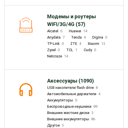
Модемы и роутеры
WIFI/3G/4G (57)
Alcatel
0
Huawei
14
Anydata
7
Tenda
4
Digma
0
TP-Link
0
ZTE
4
Xiaomi
13
Zyxel
0
TCL
1
Cudy
0
Netcraze
14
Аксессуары (1090)
USB накопители flash drive
8
Автомобильные держатели
4
Аккумуляторы
0
Беспроводные наушники
89
Внешние жесткие диски
3
Внешние аккумуляторы
86
Другое
3