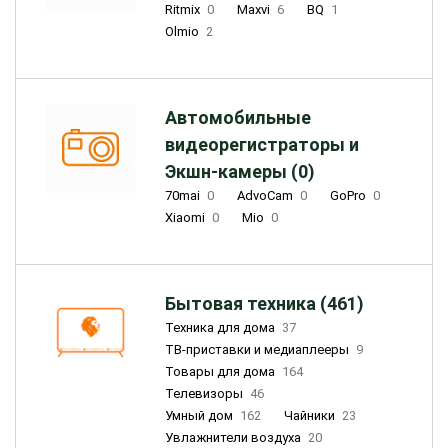
Ritmix
0
Maxvi
6
BQ
1
Olmio
2
Автомобильные
видеорегистраторы и
Экшн-камеры (0)
70mai
0
AdvoCam
0
GoPro
0
Xiaomi
0
Mio
0
Бытовая техника (461)
Техника для дома
37
ТВ-приставки и медиаплееры
9
Товары для дома
164
Телевизоры
46
Умный дом
162
Чайники
23
Увлажнители воздуха
20