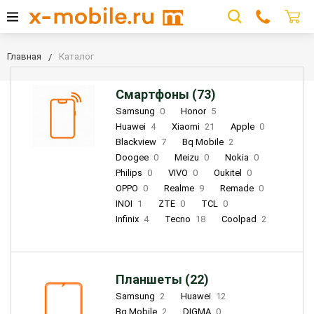
Главная
Каталог
Смартфоны (73)
Samsung
0
Honor
5
Huawei
4
Xiaomi
21
Apple
0
Blackview
7
Bq Mobile
2
Doogee
0
Meizu
0
Nokia
0
Philips
0
VIVO
0
Oukitel
0
OPPO
0
Realme
9
Remade
0
INOI
1
ZTE
0
TCL
0
Infinix
4
Tecno
18
Coolpad
2
Планшеты (22)
Samsung
2
Huawei
12
Bq Mobile
2
DIGMA
0