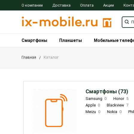
О компании
Доставка
Оплата
Акции
Конт
Смартфоны
Планшеты
Мобильные телеф
Главная
Каталог
Смартфоны (73)
Samsung
0
Honor
5
Apple
0
Blackview
7
Meizu
0
Nokia
0
Phi
Oukitel
0
OPPO
0
Re
INOI
1
ZTE
0
TCL
0
Coolpad
2