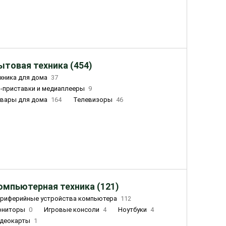
ытовая техника (454)
хника для дома
37
-приставки и медиаплееры
9
вары для дома
164
Телевизоры
46
ный дом
155
Чайники
23
лажнители воздуха
20
омпьютерная техника (121)
риферийные устройства компьютера
112
ониторы
0
Игровые консоли
4
Ноутбуки
4
деокарты
1