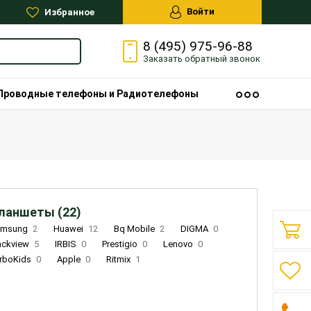
Войти
Избранное
8 (495) 975-96-88
Заказать
обратный
звонок
Проводные телефоны и Радиотелефоны
ланшеты (22)
amsung
2
Huawei
12
Bq Mobile
2
DIGMA
0
ackview
5
IRBIS
0
Prestigio
0
Lenovo
0
rboKids
0
Apple
0
Ritmix
1