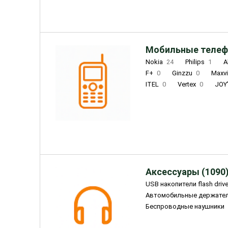
Мобильные телеф
Nokia
24
Philips
1
A
F+
0
Ginzzu
0
Maxv
ITEL
0
Vertex
0
JOY
Ulefone
0
Panasonic
0
Wigor
0
CAT
0
IRBI
Olmio
23
Fontel
15
Аксессуары (1090
USB накопители flash driv
Автомобильные держате
Беспроводные наушники
Внешние жесткие диски