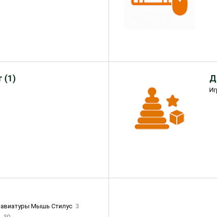
 (1)
Д
Иг
лавиатуры Мышь Стилус
3
и
30