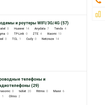
одемы и роутеры WIFI/3G/4G (57)
catel
0
Huawei
14
Anydata
7
Tenda
4
igma
0
TP-Link
0
ZTE
4
Xiaomi
13
xel
0
TCL
1
Cudy
0
Netcraze
14
роводные телефоны и
адиотелефоны (29)
nasonic
0
teXet
20
Ritmix
0
Maxvi
6
Q
1
Olmio
2