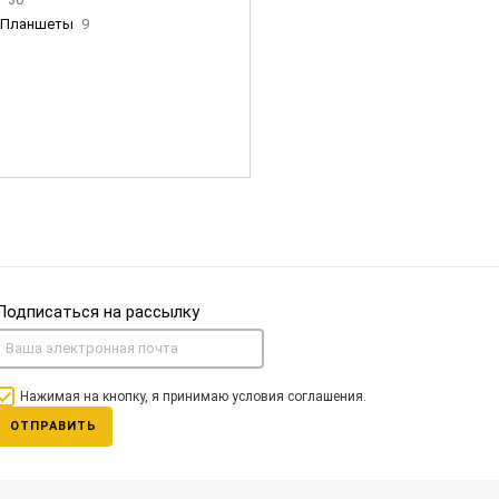
Планшеты
9
ны Apple
35
Фен Dyson
0
nigerz и тд
31
Часы
0
Подписаться на рассылку
Нажимая на кнопку, я принимаю условия соглашения.
ОТПРАВИТЬ