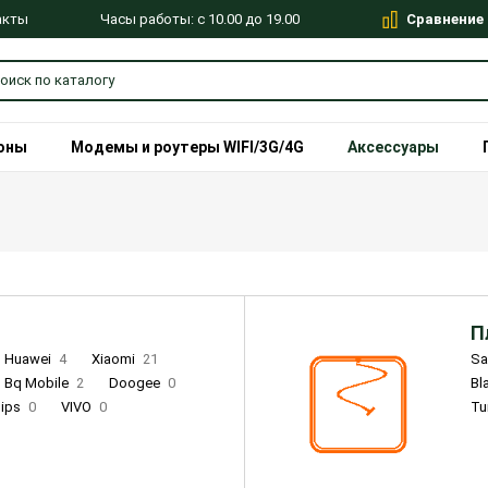
Сравнение
Часы работы: с 10.00 до 19.00
акты
оны
Модемы и роутеры WIFI/3G/4G
Аксессуары
П
Huawei
4
Xiaomi
21
S
Bq Mobile
2
Doogee
0
Bl
lips
0
VIVO
0
Tu
alme
9
Remade
0
Infinix
4
Tecno
18