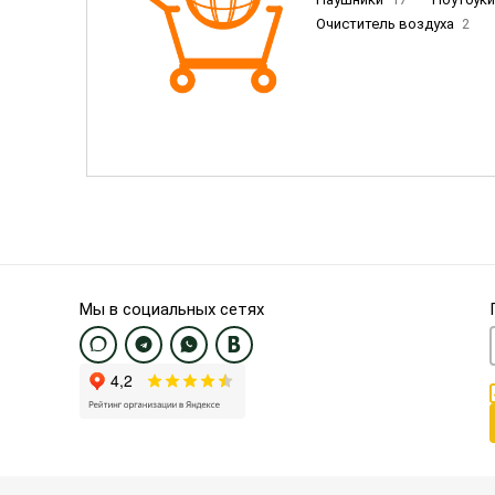
Очиститель воздуха
2
Пылесосы
9
Смартфо
Смартфоны Samsung
20
Смартфоны OnePlus/Pixel/U
Электронные книги EU
3
Мы в социальных сетях