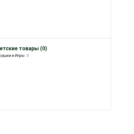
етские товары (0)
рушки и Игры
0