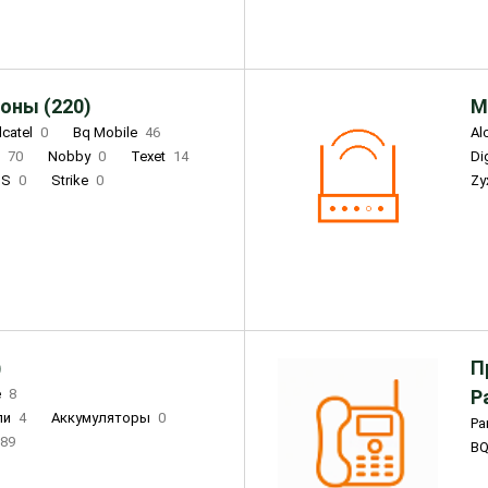
оны (220)
М
lcatel
0
Bq Mobile
46
Al
i
70
Nobby
0
Texet
14
D
'S
0
Strike
0
Zy
DIGMA
0
INOI
15
S
0
DIZO
0
Corn
0
Xenium
12
)
П
e
8
Р
ли
4
Аккумуляторы
0
Pa
89
B
3