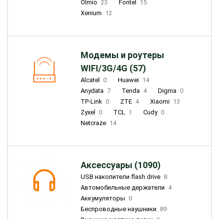
Olmio
23
Fontel
15
Xenium
12
Модемы и роутеры
WIFI/3G/4G (57)
Alcatel
0
Huawei
14
Anydata
7
Tenda
4
Digma
0
TP-Link
0
ZTE
4
Xiaomi
13
Zyxel
0
TCL
1
Cudy
0
Netcraze
14
Аксессуары (1090)
USB накопители flash drive
8
Автомобильные держатели
4
Аккумуляторы
0
Беспроводные наушники
89