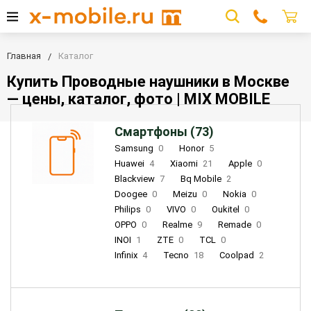
Главная
Каталог
Купить Проводные наушники в Москве
— цены, каталог, фото | MIX MOBILE
Смартфоны (73)
Samsung
0
Honor
5
Huawei
4
Xiaomi
21
Apple
0
Blackview
7
Bq Mobile
2
Doogee
0
Meizu
0
Nokia
0
Philips
0
VIVO
0
Oukitel
0
OPPO
0
Realme
9
Remade
0
INOI
1
ZTE
0
TCL
0
Infinix
4
Tecno
18
Coolpad
2