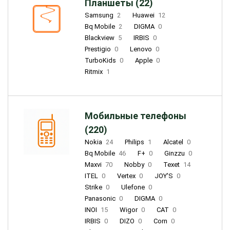
Планшеты (22)
Samsung
2
Huawei
12
Bq Mobile
2
DIGMA
0
Blackview
5
IRBIS
0
Prestigio
0
Lenovo
0
TurboKids
0
Apple
0
Ritmix
1
Мобильные телефоны
(220)
Nokia
24
Philips
1
Alcatel
0
Bq Mobile
46
F+
0
Ginzzu
0
Maxvi
70
Nobby
0
Texet
14
ITEL
0
Vertex
0
JOY'S
0
Strike
0
Ulefone
0
Panasonic
0
DIGMA
0
INOI
15
Wigor
0
CAT
0
IRBIS
0
DIZO
0
Corn
0