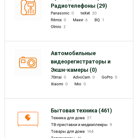
Радиотелефоны (29)
Panasonic
0
teXet
20
Ritmix
0
Maxvi
6
BQ
1
Olmio
2
Автомобильные
видеорегистраторы и
Экшн-камеры (0)
70mai
0
AdvoCam
0
GoPro
0
Xiaomi
0
Mio
0
Бытовая техника (461)
Техника для дома
37
ТВ-приставки и медиаплееры
9
Товары для дома
164