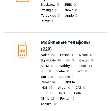
Blackview
5
IRBIS
0
Prestigio
0
Lenovo
0
TurboKids
0
Apple
0
Ritmix
1
Мобильные телефоны
(220)
Nokia
24
Philips
1
Alcatel
0
Bq Mobile
46
F+
0
Ginzzu
0
Maxvi
69
Nobby
0
Texet
14
ITEL
0
Vertex
0
JOY'S
0
Strike
0
Ulefone
0
Panasonic
0
DIGMA
0
INOI
15
Wigor
0
CAT
0
IRBIS
0
DIZO
0
Corn
0
Olmio
23
Fontel
15
Xenium
12