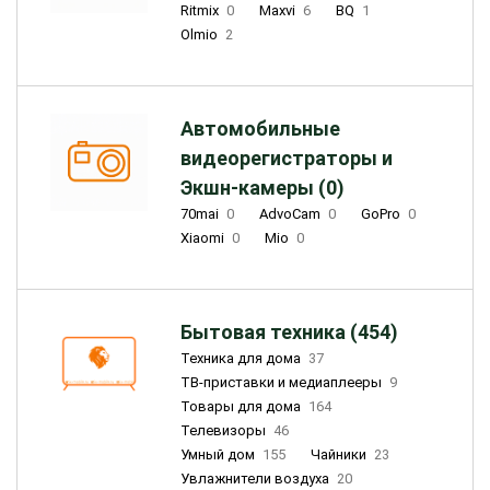
Ritmix
0
Maxvi
6
BQ
1
Olmio
2
Автомобильные
видеорегистраторы и
Экшн-камеры (0)
70mai
0
AdvoCam
0
GoPro
0
Xiaomi
0
Mio
0
Бытовая техника (454)
Техника для дома
37
ТВ-приставки и медиаплееры
9
Товары для дома
164
Телевизоры
46
Умный дом
155
Чайники
23
Увлажнители воздуха
20