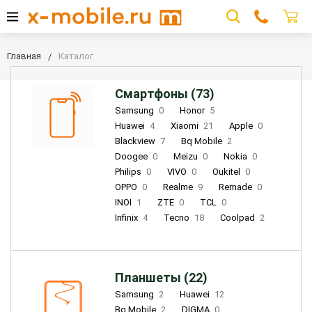
Главная
Каталог
Смартфоны (73)
Samsung
0
Honor
5
Huawei
4
Xiaomi
21
Apple
0
Blackview
7
Bq Mobile
2
Doogee
0
Meizu
0
Nokia
0
Philips
0
VIVO
0
Oukitel
0
OPPO
0
Realme
9
Remade
0
INOI
1
ZTE
0
TCL
0
Infinix
4
Tecno
18
Coolpad
2
Планшеты (22)
Samsung
2
Huawei
12
Bq Mobile
2
DIGMA
0