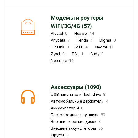
Модемы и роутеры
WIFI/3G/4G (57)
Alcatel
0
Huawei
14
Anydata
7
Tenda
4
Digma
0
TP-Link
0
ZTE
4
Xiaomi
13
Zyxel
0
TCL
1
Cudy
0
Netcraze
14
Аксессуары (1090)
USB накопители flash drive
8
Автомобильные держатели
4
Аккумуляторы
0
Беспроводные наушники
89
Внешние жесткие диски
3
Внешние аккумуляторы
86
Другое
3