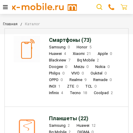
Главная
Каталог
Смартфоны (73)
Samsung
0
Honor
5
Huawei
4
Xiaomi
21
Apple
0
Blackview
7
Bq Mobile
2
Doogee
0
Meizu
0
Nokia
0
Philips
0
VIVO
0
Oukitel
0
OPPO
0
Realme
9
Remade
0
INOI
1
ZTE
0
TCL
0
Infinix
4
Tecno
18
Coolpad
2
Планшеты (22)
Samsung
2
Huawei
12
Bq Mobile
2
DIGMA
0