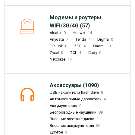
Модемы и роутеры
WIFI/3G/4G (57)
Alcatel
0
Huawei
14
Anydata
7
Tenda
4
Digma
0
TP-Link
0
ZTE
4
Xiaomi
13
Zyxel
0
TCL
1
Cudy
0
Netcraze
14
Аксессуары (1090)
USB накопители flash drive
8
Автомобильные держатели
4
Аккумуляторы
0
Беспроводные наушники
89
Внешние жесткие диски
3
Внешние аккумуляторы
86
Другое
3