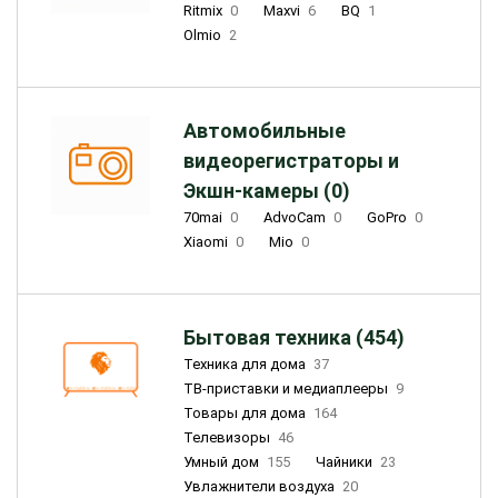
Ritmix
0
Maxvi
6
BQ
1
Olmio
2
Автомобильные
видеорегистраторы и
Экшн-камеры (0)
70mai
0
AdvoCam
0
GoPro
0
Xiaomi
0
Mio
0
Бытовая техника (454)
Техника для дома
37
ТВ-приставки и медиаплееры
9
Товары для дома
164
Телевизоры
46
Умный дом
155
Чайники
23
Увлажнители воздуха
20