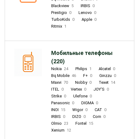
Blackview
5
IRBIS
0
Prestigio
0
Lenovo
0
TurboKids
0
Apple
0
Ritmix
1
Мобильные телефоны
(220)
Nokia
24
Philips
1
Alcatel
0
Bq Mobile
46
F+
0
Ginzzu
0
Maxvi
70
Nobby
0
Texet
14
ITEL
0
Vertex
0
JOY'S
0
Strike
0
Ulefone
0
Panasonic
0
DIGMA
0
INOI
15
Wigor
0
CAT
0
IRBIS
0
DIZO
0
Corn
0
Olmio
23
Fontel
15
Xenium
12