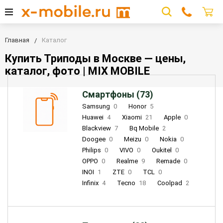
Главная
Каталог
Купить Триподы в Москве — цены,
каталог, фото | MIX MOBILE
Смартфоны (73)
Samsung
0
Honor
5
Huawei
4
Xiaomi
21
Apple
0
Blackview
7
Bq Mobile
2
Doogee
0
Meizu
0
Nokia
0
Philips
0
VIVO
0
Oukitel
0
OPPO
0
Realme
9
Remade
0
INOI
1
ZTE
0
TCL
0
Infinix
4
Tecno
18
Coolpad
2