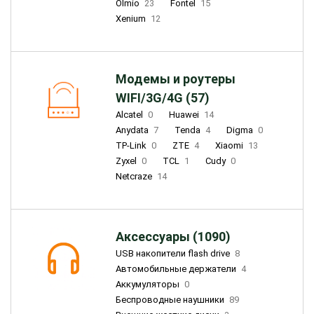
Olmio
23
Fontel
15
Xenium
12
Модемы и роутеры
WIFI/3G/4G (57)
Alcatel
0
Huawei
14
Anydata
7
Tenda
4
Digma
0
TP-Link
0
ZTE
4
Xiaomi
13
Zyxel
0
TCL
1
Cudy
0
Netcraze
14
Аксессуары (1090)
USB накопители flash drive
8
Автомобильные держатели
4
Аккумуляторы
0
Беспроводные наушники
89