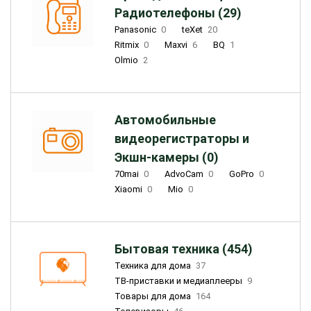
Радиотелефоны (29)
Panasonic
0
teXet
20
Ritmix
0
Maxvi
6
BQ
1
Olmio
2
Автомобильные
видеорегистраторы и
Экшн-камеры (0)
70mai
0
AdvoCam
0
GoPro
0
Xiaomi
0
Mio
0
Бытовая техника (454)
Техника для дома
37
ТВ-приставки и медиаплееры
9
Товары для дома
164