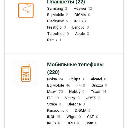
Планшеты (22)
Samsung
2
Huawei
12
Bq Mobile
2
DIGMA
0
Blackview
5
IRBIS
0
Prestigio
0
Lenovo
0
TurboKids
0
Apple
0
Ritmix
1
Мобильные телефоны
(220)
Nokia
24
Philips
1
Alcatel
0
Bq Mobile
46
F+
0
Ginzzu
0
Maxvi
70
Nobby
0
Texet
14
ITEL
0
Vertex
0
JOY'S
0
Strike
0
Ulefone
0
Panasonic
0
DIGMA
0
INOI
15
Wigor
0
CAT
0
IRBIS
0
DIZO
0
Corn
0