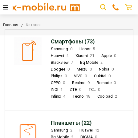
Главная
Каталог
Смартфоны (73)
Samsung
0
Honor
5
Huawei
4
Xiaomi
21
Apple
0
Blackview
7
Bq Mobile
2
Doogee
0
Meizu
0
Nokia
0
Philips
0
VIVO
0
Oukitel
0
OPPO
0
Realme
9
Remade
0
INOI
1
ZTE
0
TCL
0
Infinix
4
Tecno
18
Coolpad
2
Планшеты (22)
Samsung
2
Huawei
12
Bq Mobile
2
DIGMA
0