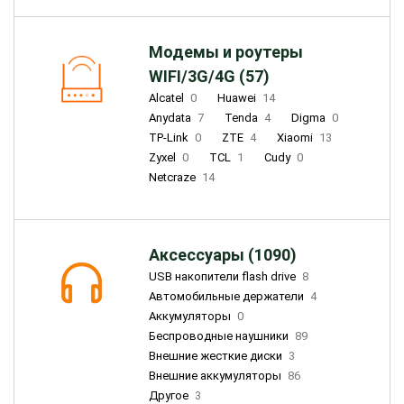
Модемы и роутеры
WIFI/3G/4G (57)
Alcatel
0
Huawei
14
Anydata
7
Tenda
4
Digma
0
TP-Link
0
ZTE
4
Xiaomi
13
Zyxel
0
TCL
1
Cudy
0
Netcraze
14
Аксессуары (1090)
USB накопители flash drive
8
Автомобильные держатели
4
Аккумуляторы
0
Беспроводные наушники
89
Внешние жесткие диски
3
Внешние аккумуляторы
86
Другое
3