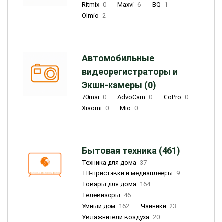
Ritmix
0
Maxvi
6
BQ
1
Olmio
2
Автомобильные
видеорегистраторы и
Экшн-камеры (0)
70mai
0
AdvoCam
0
GoPro
0
Xiaomi
0
Mio
0
Бытовая техника (461)
Техника для дома
37
ТВ-приставки и медиаплееры
9
Товары для дома
164
Телевизоры
46
Умный дом
162
Чайники
23
Увлажнители воздуха
20