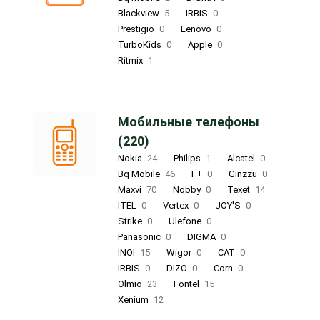
Blackview
5
IRBIS
0
Prestigio
0
Lenovo
0
TurboKids
0
Apple
0
Ritmix
1
Мобильные телефоны
(220)
Nokia
24
Philips
1
Alcatel
0
Bq Mobile
46
F+
0
Ginzzu
0
Maxvi
70
Nobby
0
Texet
14
ITEL
0
Vertex
0
JOY'S
0
Strike
0
Ulefone
0
Panasonic
0
DIGMA
0
INOI
15
Wigor
0
CAT
0
IRBIS
0
DIZO
0
Corn
0
Olmio
23
Fontel
15
Xenium
12