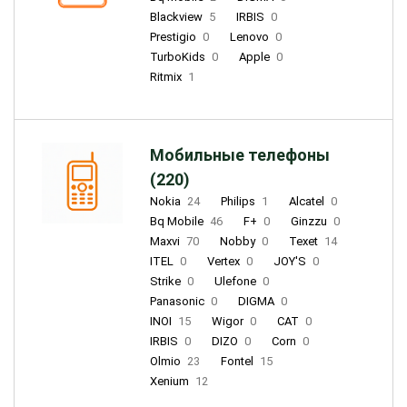
Blackview
5
IRBIS
0
Prestigio
0
Lenovo
0
TurboKids
0
Apple
0
Ritmix
1
Мобильные телефоны
(220)
Nokia
24
Philips
1
Alcatel
0
Bq Mobile
46
F+
0
Ginzzu
0
Maxvi
70
Nobby
0
Texet
14
ITEL
0
Vertex
0
JOY'S
0
Strike
0
Ulefone
0
Panasonic
0
DIGMA
0
INOI
15
Wigor
0
CAT
0
IRBIS
0
DIZO
0
Corn
0
Olmio
23
Fontel
15
Xenium
12