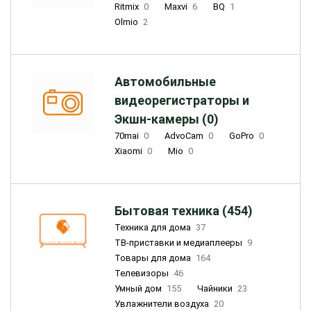
Ritmix
0
Maxvi
6
BQ
1
Olmio
2
Автомобильные
видеорегистраторы и
Экшн-камеры (0)
70mai
0
AdvoCam
0
GoPro
0
Xiaomi
0
Mio
0
Бытовая техника (454)
Техника для дома
37
ТВ-приставки и медиаплееры
9
Товары для дома
164
Телевизоры
46
Умный дом
155
Чайники
23
Увлажнители воздуха
20