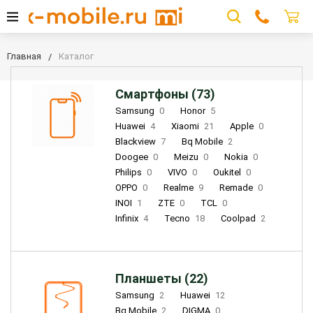
Главная
Каталог
Смартфоны (73)
Samsung
0
Honor
5
Huawei
4
Xiaomi
21
Apple
0
Blackview
7
Bq Mobile
2
Doogee
0
Meizu
0
Nokia
0
Philips
0
VIVO
0
Oukitel
0
OPPO
0
Realme
9
Remade
0
INOI
1
ZTE
0
TCL
0
Infinix
4
Tecno
18
Coolpad
2
Планшеты (22)
Samsung
2
Huawei
12
Bq Mobile
2
DIGMA
0