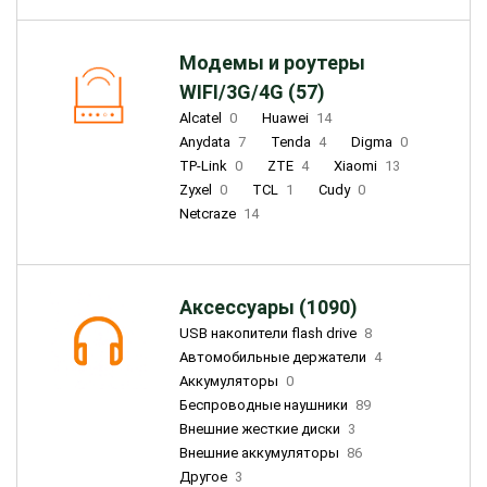
Модемы и роутеры
WIFI/3G/4G (57)
Alcatel
0
Huawei
14
Anydata
7
Tenda
4
Digma
0
TP-Link
0
ZTE
4
Xiaomi
13
Zyxel
0
TCL
1
Cudy
0
Netcraze
14
Аксессуары (1090)
USB накопители flash drive
8
Автомобильные держатели
4
Аккумуляторы
0
Беспроводные наушники
89
Внешние жесткие диски
3
Внешние аккумуляторы
86
Другое
3