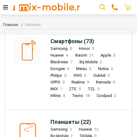
Главная
Каталог
Смартфоны (73)
Samsung
0
Honor
5
Huawei
4
Xiaomi
21
Apple
0
Blackview
7
Bq Mobile
2
Doogee
0
Meizu
0
Nokia
0
Philips
0
VIVO
0
Oukitel
0
OPPO
0
Realme
9
Remade
0
INOI
1
ZTE
0
TCL
0
Infinix
4
Tecno
18
Coolpad
2
Планшеты (22)
Samsung
2
Huawei
12
Bq Mobile
2
DIGMA
0