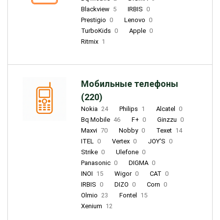
Blackview
5
IRBIS
0
Prestigio
0
Lenovo
0
TurboKids
0
Apple
0
Ritmix
1
Мобильные телефоны
(220)
Nokia
24
Philips
1
Alcatel
0
Bq Mobile
46
F+
0
Ginzzu
0
Maxvi
70
Nobby
0
Texet
14
ITEL
0
Vertex
0
JOY'S
0
Strike
0
Ulefone
0
Panasonic
0
DIGMA
0
INOI
15
Wigor
0
CAT
0
IRBIS
0
DIZO
0
Corn
0
Olmio
23
Fontel
15
Xenium
12