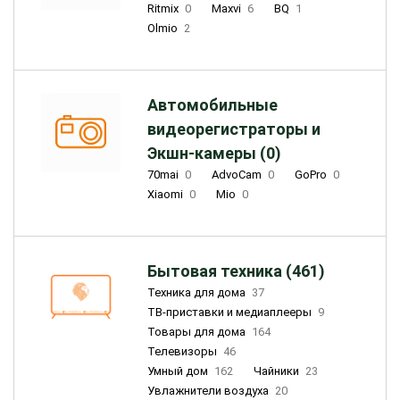
Ritmix
0
Maxvi
6
BQ
1
Olmio
2
Автомобильные
видеорегистраторы и
Экшн-камеры (0)
70mai
0
AdvoCam
0
GoPro
0
Xiaomi
0
Mio
0
Бытовая техника (461)
Техника для дома
37
ТВ-приставки и медиаплееры
9
Товары для дома
164
Телевизоры
46
Умный дом
162
Чайники
23
Увлажнители воздуха
20