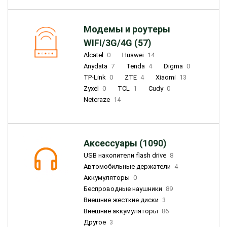
Модемы и роутеры
WIFI/3G/4G (57)
Alcatel
0
Huawei
14
Anydata
7
Tenda
4
Digma
0
TP-Link
0
ZTE
4
Xiaomi
13
Zyxel
0
TCL
1
Cudy
0
Netcraze
14
Аксессуары (1090)
USB накопители flash drive
8
Автомобильные держатели
4
Аккумуляторы
0
Беспроводные наушники
89
Внешние жесткие диски
3
Внешние аккумуляторы
86
Другое
3