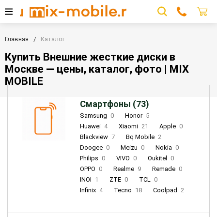
Главная
Каталог
Купить Внешние жесткие диски в
Москве — цены, каталог, фото | MIX
MOBILE
Смартфоны (73)
Samsung
0
Honor
5
Huawei
4
Xiaomi
21
Apple
0
Blackview
7
Bq Mobile
2
Doogee
0
Meizu
0
Nokia
0
Philips
0
VIVO
0
Oukitel
0
OPPO
0
Realme
9
Remade
0
INOI
1
ZTE
0
TCL
0
Infinix
4
Tecno
18
Coolpad
2