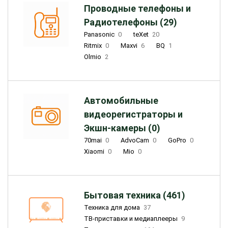
Проводные телефоны и
Радиотелефоны (29)
Panasonic
0
teXet
20
Ritmix
0
Maxvi
6
BQ
1
Olmio
2
Автомобильные
видеорегистраторы и
Экшн-камеры (0)
70mai
0
AdvoCam
0
GoPro
0
Xiaomi
0
Mio
0
Бытовая техника (461)
Техника для дома
37
ТВ-приставки и медиаплееры
9