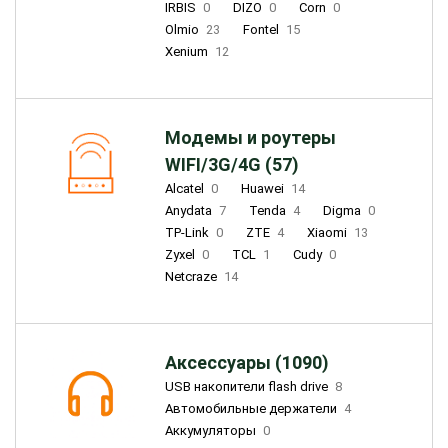
IRBIS
0
DIZO
0
Corn
0
Olmio
23
Fontel
15
Xenium
12
Модемы и роутеры
WIFI/3G/4G (57)
Alcatel
0
Huawei
14
Anydata
7
Tenda
4
Digma
0
TP-Link
0
ZTE
4
Xiaomi
13
Zyxel
0
TCL
1
Cudy
0
Netcraze
14
Аксессуары (1090)
USB накопители flash drive
8
Автомобильные держатели
4
Аккумуляторы
0