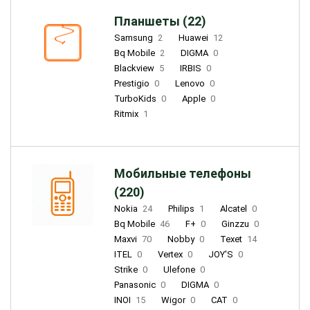
Планшеты (22)
Samsung
2
Huawei
12
Bq Mobile
2
DIGMA
0
Blackview
5
IRBIS
0
Prestigio
0
Lenovo
0
TurboKids
0
Apple
0
Ritmix
1
Мобильные телефоны
(220)
Nokia
24
Philips
1
Alcatel
0
Bq Mobile
46
F+
0
Ginzzu
0
Maxvi
70
Nobby
0
Texet
14
ITEL
0
Vertex
0
JOY'S
0
Strike
0
Ulefone
0
Panasonic
0
DIGMA
0
INOI
15
Wigor
0
CAT
0