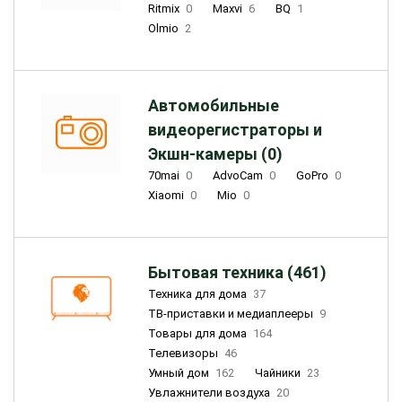
Ritmix
0
Maxvi
6
BQ
1
Olmio
2
Автомобильные
видеорегистраторы и
Экшн-камеры (0)
70mai
0
AdvoCam
0
GoPro
0
Xiaomi
0
Mio
0
Бытовая техника (461)
Техника для дома
37
ТВ-приставки и медиаплееры
9
Товары для дома
164
Телевизоры
46
Умный дом
162
Чайники
23
Увлажнители воздуха
20