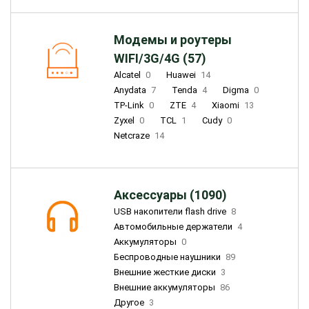
Модемы и роутеры
WIFI/3G/4G (57)
Alcatel
0
Huawei
14
Anydata
7
Tenda
4
Digma
0
TP-Link
0
ZTE
4
Xiaomi
13
Zyxel
0
TCL
1
Cudy
0
Netcraze
14
Аксессуары (1090)
USB накопители flash drive
8
Автомобильные держатели
4
Аккумуляторы
0
Беспроводные наушники
89
Внешние жесткие диски
3
Внешние аккумуляторы
86
Другое
3