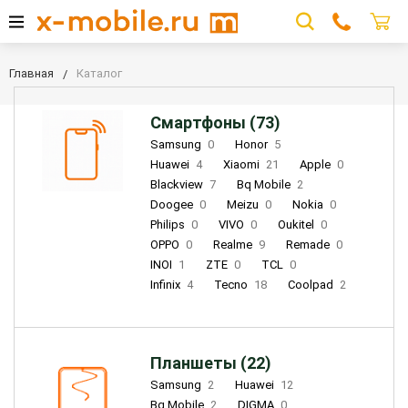
Главная
Каталог
Смартфоны (73)
Samsung
0
Honor
5
Huawei
4
Xiaomi
21
Apple
0
Blackview
7
Bq Mobile
2
Doogee
0
Meizu
0
Nokia
0
Philips
0
VIVO
0
Oukitel
0
OPPO
0
Realme
9
Remade
0
INOI
1
ZTE
0
TCL
0
Infinix
4
Tecno
18
Coolpad
2
Планшеты (22)
Samsung
2
Huawei
12
Bq Mobile
2
DIGMA
0