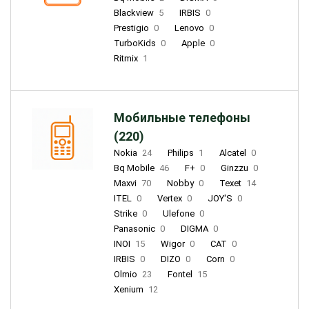
Blackview
5
IRBIS
0
Prestigio
0
Lenovo
0
TurboKids
0
Apple
0
Ritmix
1
Мобильные телефоны
(220)
Nokia
24
Philips
1
Alcatel
0
Bq Mobile
46
F+
0
Ginzzu
0
Maxvi
70
Nobby
0
Texet
14
ITEL
0
Vertex
0
JOY'S
0
Strike
0
Ulefone
0
Panasonic
0
DIGMA
0
INOI
15
Wigor
0
CAT
0
IRBIS
0
DIZO
0
Corn
0
Olmio
23
Fontel
15
Xenium
12