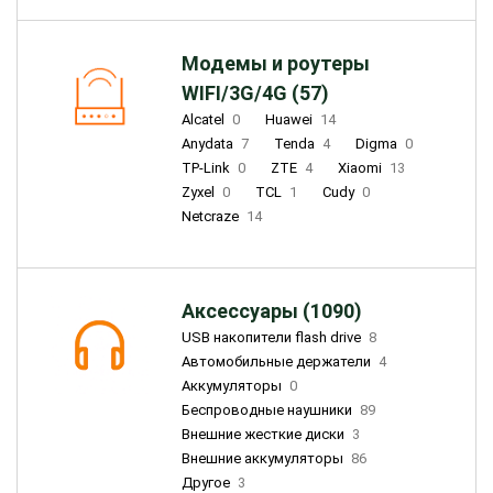
Модемы и роутеры
WIFI/3G/4G (57)
Alcatel
0
Huawei
14
Anydata
7
Tenda
4
Digma
0
TP-Link
0
ZTE
4
Xiaomi
13
Zyxel
0
TCL
1
Cudy
0
Netcraze
14
Аксессуары (1090)
USB накопители flash drive
8
Автомобильные держатели
4
Аккумуляторы
0
Беспроводные наушники
89
Внешние жесткие диски
3
Внешние аккумуляторы
86
Другое
3