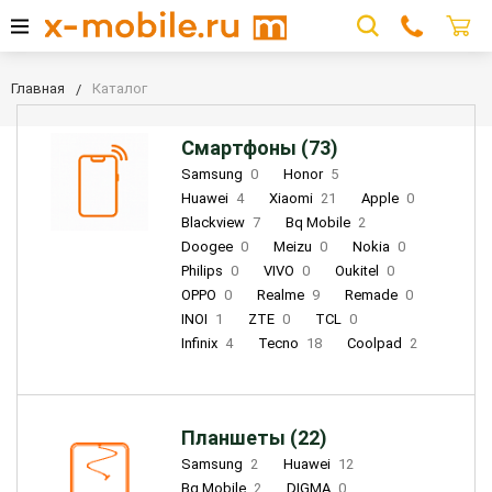
Главная
Каталог
Смартфоны (73)
Samsung
0
Honor
5
Huawei
4
Xiaomi
21
Apple
0
Blackview
7
Bq Mobile
2
Doogee
0
Meizu
0
Nokia
0
Philips
0
VIVO
0
Oukitel
0
OPPO
0
Realme
9
Remade
0
INOI
1
ZTE
0
TCL
0
Infinix
4
Tecno
18
Coolpad
2
Планшеты (22)
Samsung
2
Huawei
12
Bq Mobile
2
DIGMA
0