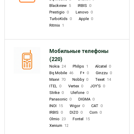
Blackview
5
IRBIS
0
Prestigio
0
Lenovo
0
TurboKids
0
Apple
0
Ritmix
1
Мобильные телефоны
(220)
Nokia
24
Philips
1
Alcatel
0
Bq Mobile
46
F+
0
Ginzzu
0
Maxvi
70
Nobby
0
Texet
14
ITEL
0
Vertex
0
JOY'S
0
Strike
0
Ulefone
0
Panasonic
0
DIGMA
0
INOI
15
Wigor
0
CAT
0
IRBIS
0
DIZO
0
Corn
0
Olmio
23
Fontel
15
Xenium
12