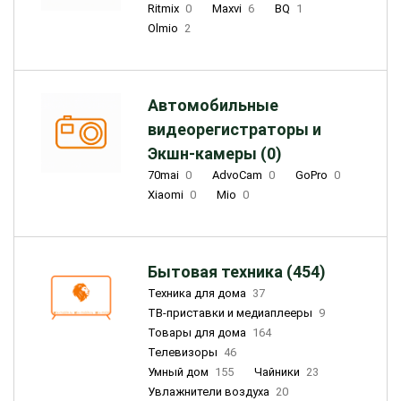
Ritmix
0
Maxvi
6
BQ
1
Olmio
2
Автомобильные
видеорегистраторы и
Экшн-камеры (0)
70mai
0
AdvoCam
0
GoPro
0
Xiaomi
0
Mio
0
Бытовая техника (454)
Техника для дома
37
ТВ-приставки и медиаплееры
9
Товары для дома
164
Телевизоры
46
Умный дом
155
Чайники
23
Увлажнители воздуха
20