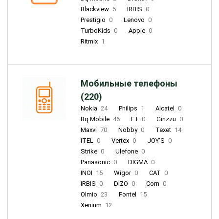
Blackview
5
IRBIS
0
Prestigio
0
Lenovo
0
TurboKids
0
Apple
0
Ritmix
1
Мобильные телефоны
(220)
Nokia
24
Philips
1
Alcatel
0
Bq Mobile
46
F+
0
Ginzzu
0
Maxvi
70
Nobby
0
Texet
14
ITEL
0
Vertex
0
JOY'S
0
Strike
0
Ulefone
0
Panasonic
0
DIGMA
0
INOI
15
Wigor
0
CAT
0
IRBIS
0
DIZO
0
Corn
0
Olmio
23
Fontel
15
Xenium
12