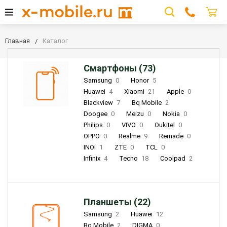
Главная
Каталог
Смартфоны (73)
Samsung
0
Honor
5
Huawei
4
Xiaomi
21
Apple
0
Blackview
7
Bq Mobile
2
Doogee
0
Meizu
0
Nokia
0
Philips
0
VIVO
0
Oukitel
0
OPPO
0
Realme
9
Remade
0
INOI
1
ZTE
0
TCL
0
Infinix
4
Tecno
18
Coolpad
2
Планшеты (22)
Samsung
2
Huawei
12
Bq Mobile
2
DIGMA
0