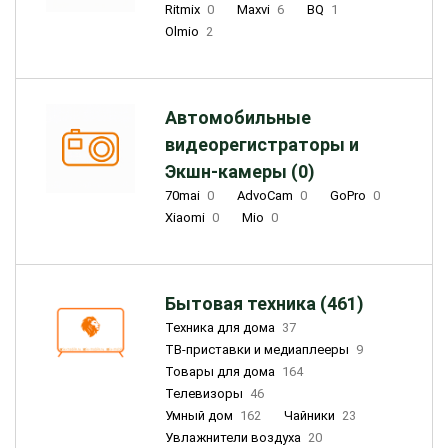
Ritmix
0
Maxvi
6
BQ
1
Olmio
2
Автомобильные
видеорегистраторы и
Экшн-камеры (0)
70mai
0
AdvoCam
0
GoPro
0
Xiaomi
0
Mio
0
Бытовая техника (461)
Техника для дома
37
ТВ-приставки и медиаплееры
9
Товары для дома
164
Телевизоры
46
Умный дом
162
Чайники
23
Увлажнители воздуха
20