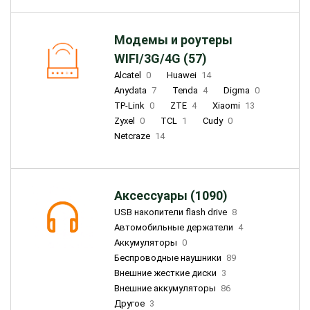
Модемы и роутеры
WIFI/3G/4G (57)
Alcatel
0
Huawei
14
Anydata
7
Tenda
4
Digma
0
TP-Link
0
ZTE
4
Xiaomi
13
Zyxel
0
TCL
1
Cudy
0
Netcraze
14
Аксессуары (1090)
USB накопители flash drive
8
Автомобильные держатели
4
Аккумуляторы
0
Беспроводные наушники
89
Внешние жесткие диски
3
Внешние аккумуляторы
86
Другое
3