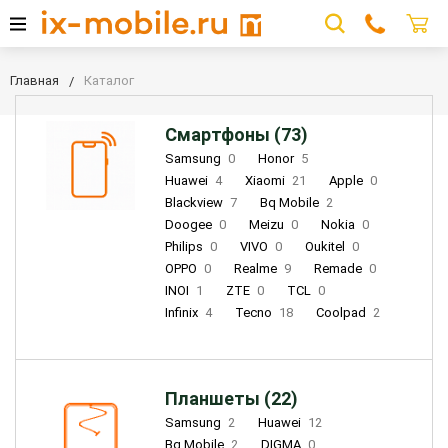
Главная
Каталог
Смартфоны (73)
Samsung
0
Honor
5
Huawei
4
Xiaomi
21
Apple
0
Blackview
7
Bq Mobile
2
Doogee
0
Meizu
0
Nokia
0
Philips
0
VIVO
0
Oukitel
0
OPPO
0
Realme
9
Remade
0
INOI
1
ZTE
0
TCL
0
Infinix
4
Tecno
18
Coolpad
2
Планшеты (22)
Samsung
2
Huawei
12
Bq Mobile
2
DIGMA
0