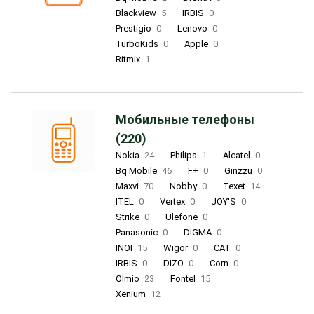
Blackview
5
IRBIS
0
Prestigio
0
Lenovo
0
TurboKids
0
Apple
0
Ritmix
1
Мобильные телефоны
(220)
Nokia
24
Philips
1
Alcatel
0
Bq Mobile
46
F+
0
Ginzzu
0
Maxvi
70
Nobby
0
Texet
14
ITEL
0
Vertex
0
JOY'S
0
Strike
0
Ulefone
0
Panasonic
0
DIGMA
0
INOI
15
Wigor
0
CAT
0
IRBIS
0
DIZO
0
Corn
0
Olmio
23
Fontel
15
Xenium
12