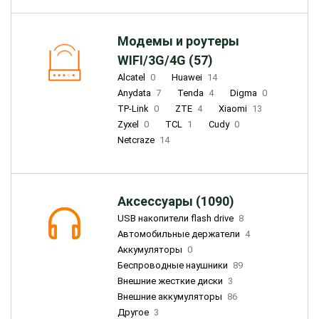
Модемы и роутеры
WIFI/3G/4G (57)
Alcatel
0
Huawei
14
Anydata
7
Tenda
4
Digma
0
TP-Link
0
ZTE
4
Xiaomi
13
Zyxel
0
TCL
1
Cudy
0
Netcraze
14
Аксессуары (1090)
USB накопители flash drive
8
Автомобильные держатели
4
Аккумуляторы
0
Беспроводные наушники
89
Внешние жесткие диски
3
Внешние аккумуляторы
86
Другое
3