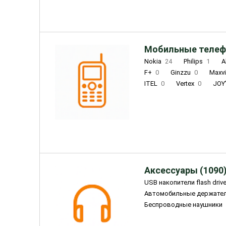
Мобильные телеф
Nokia
24
Philips
1
A
F+
0
Ginzzu
0
Maxv
ITEL
0
Vertex
0
JOY
Ulefone
0
Panasonic
0
Wigor
0
CAT
0
IRBI
Olmio
23
Fontel
15
Аксессуары (1090
USB накопители flash driv
Автомобильные держате
Беспроводные наушники
Внешние жесткие диски