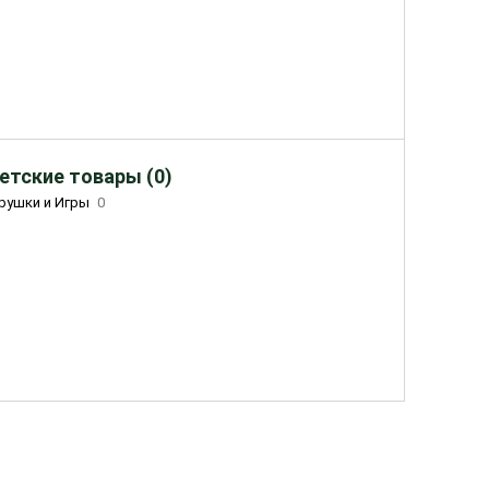
етские товары (0)
рушки и Игры
0