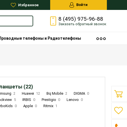
Войти
Избранное
8 (495) 975-96-88
Заказать
обратный
звонок
Проводные телефоны и Радиотелефоны
ланшеты (22)
amsung
2
Huawei
12
Bq Mobile
2
DIGMA
0
ackview
5
IRBIS
0
Prestigio
0
Lenovo
0
rboKids
0
Apple
0
Ritmix
1