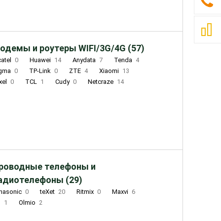
одемы и роутеры WIFI/3G/4G (57)
catel
0
Huawei
14
Anydata
7
Tenda
4
igma
0
TP-Link
0
ZTE
4
Xiaomi
13
xel
0
TCL
1
Cudy
0
Netcraze
14
роводные телефоны и
адиотелефоны (29)
nasonic
0
teXet
20
Ritmix
0
Maxvi
6
Q
1
Olmio
2