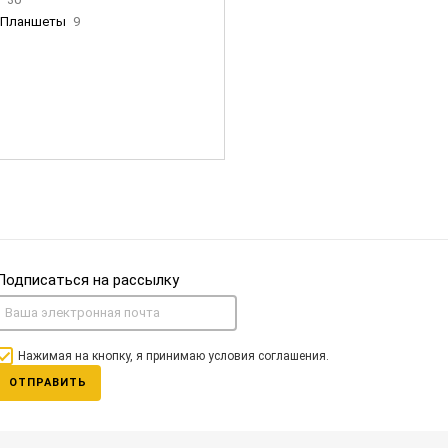
Планшеты
9
ны Apple
35
Фен Dyson
0
nigerz и тд
31
Часы
0
Подписаться на рассылку
Нажимая на кнопку, я принимаю условия соглашения.
ОТПРАВИТЬ