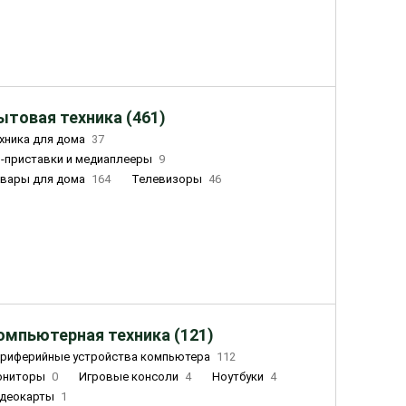
ытовая техника (461)
хника для дома
37
-приставки и медиаплееры
9
вары для дома
164
Телевизоры
46
ный дом
162
Чайники
23
лажнители воздуха
20
омпьютерная техника (121)
риферийные устройства компьютера
112
ониторы
0
Игровые консоли
4
Ноутбуки
4
деокарты
1