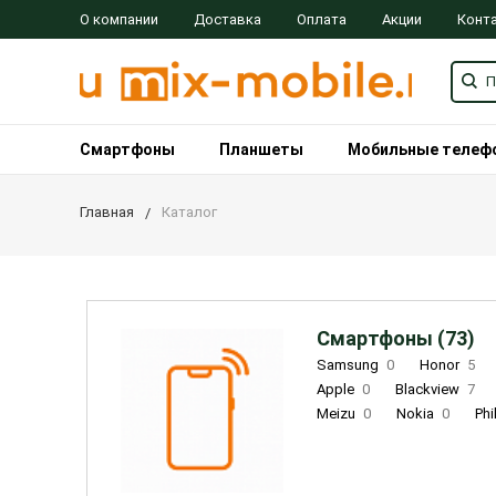
О компании
Доставка
Оплата
Акции
Конт
Смартфоны
Планшеты
Мобильные телеф
Главная
Каталог
Смартфоны (73)
Samsung
0
Honor
5
Apple
0
Blackview
7
Meizu
0
Nokia
0
Phi
Oukitel
0
OPPO
0
Re
INOI
1
ZTE
0
TCL
0
Coolpad
2