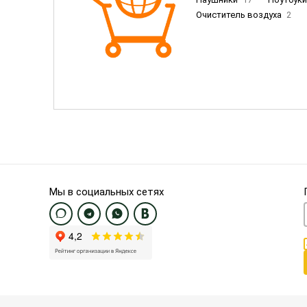
Очиститель воздуха
2
Пылесосы
9
Смартфо
Смартфоны Samsung
20
Смартфоны OnePlus/Pixel/U
Электронные книги EU
3
Мы в социальных сетях