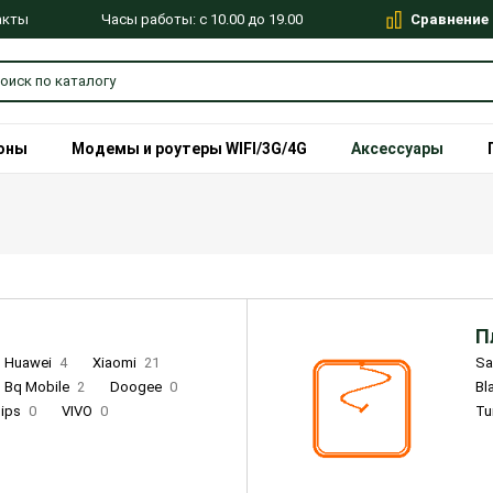
Сравнение
Часы работы: с 10.00 до 19.00
акты
оны
Модемы и роутеры WIFI/3G/4G
Аксессуары
П
Huawei
4
Xiaomi
21
S
Bq Mobile
2
Doogee
0
Bl
lips
0
VIVO
0
Tu
alme
9
Remade
0
Infinix
4
Tecno
18