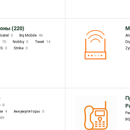
оны (220)
М
lcatel
0
Bq Mobile
46
Al
i
70
Nobby
0
Texet
14
D
'S
0
Strike
0
Zy
DIGMA
0
INOI
15
S
0
DIZO
0
Corn
0
Xenium
12
)
П
e
8
Р
ли
4
Аккумуляторы
0
Pa
89
B
3