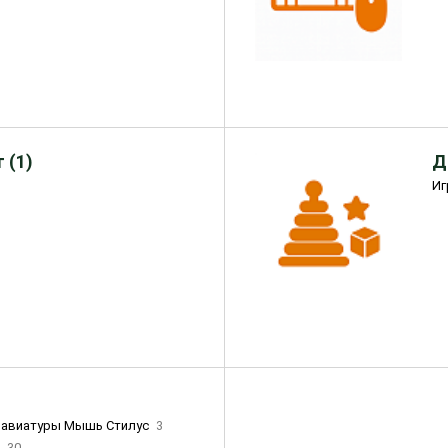
 (1)
Д
Иг
лавиатуры Мышь Стилус
3
и
30