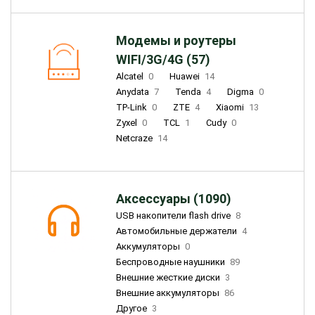
Модемы и роутеры
WIFI/3G/4G (57)
Alcatel
0
Huawei
14
Anydata
7
Tenda
4
Digma
0
TP-Link
0
ZTE
4
Xiaomi
13
Zyxel
0
TCL
1
Cudy
0
Netcraze
14
Аксессуары (1090)
USB накопители flash drive
8
Автомобильные держатели
4
Аккумуляторы
0
Беспроводные наушники
89
Внешние жесткие диски
3
Внешние аккумуляторы
86
Другое
3