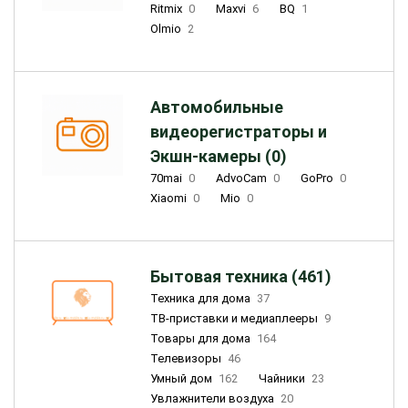
Ritmix
0
Maxvi
6
BQ
1
Olmio
2
Автомобильные
видеорегистраторы и
Экшн-камеры (0)
70mai
0
AdvoCam
0
GoPro
0
Xiaomi
0
Mio
0
Бытовая техника (461)
Техника для дома
37
ТВ-приставки и медиаплееры
9
Товары для дома
164
Телевизоры
46
Умный дом
162
Чайники
23
Увлажнители воздуха
20