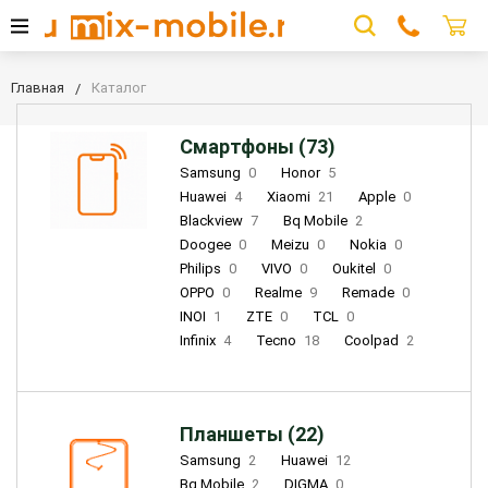
Главная
Каталог
Смартфоны (73)
Samsung
0
Honor
5
Huawei
4
Xiaomi
21
Apple
0
Blackview
7
Bq Mobile
2
Doogee
0
Meizu
0
Nokia
0
Philips
0
VIVO
0
Oukitel
0
OPPO
0
Realme
9
Remade
0
INOI
1
ZTE
0
TCL
0
Infinix
4
Tecno
18
Coolpad
2
Планшеты (22)
Samsung
2
Huawei
12
Bq Mobile
2
DIGMA
0