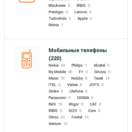
Blackview
5
IRBIS
0
Prestigio
0
Lenovo
0
TurboKids
0
Apple
0
Ritmix
1
Мобильные телефоны
(220)
Nokia
24
Philips
1
Alcatel
0
Bq Mobile
46
F+
0
Ginzzu
0
Maxvi
70
Nobby
0
Texet
14
ITEL
0
Vertex
0
JOY'S
0
Strike
0
Ulefone
0
Panasonic
0
DIGMA
0
INOI
15
Wigor
0
CAT
0
IRBIS
0
DIZO
0
Corn
0
Olmio
23
Fontel
15
Xenium
12