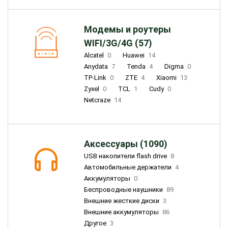
Модемы и роутеры
WIFI/3G/4G (57)
Alcatel
0
Huawei
14
Anydata
7
Tenda
4
Digma
0
TP-Link
0
ZTE
4
Xiaomi
13
Zyxel
0
TCL
1
Cudy
0
Netcraze
14
Аксессуары (1090)
USB накопители flash drive
8
Автомобильные держатели
4
Аккумуляторы
0
Беспроводные наушники
89
Внешние жесткие диски
3
Внешние аккумуляторы
86
Другое
3