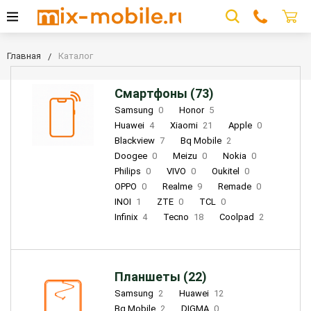
Главная
Каталог
Смартфоны (73)
Samsung
0
Honor
5
Huawei
4
Xiaomi
21
Apple
0
Blackview
7
Bq Mobile
2
Doogee
0
Meizu
0
Nokia
0
Philips
0
VIVO
0
Oukitel
0
OPPO
0
Realme
9
Remade
0
INOI
1
ZTE
0
TCL
0
Infinix
4
Tecno
18
Coolpad
2
Планшеты (22)
Samsung
2
Huawei
12
Bq Mobile
2
DIGMA
0