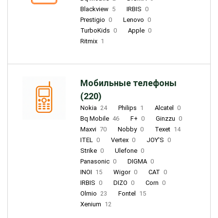
Blackview
5
IRBIS
0
Prestigio
0
Lenovo
0
TurboKids
0
Apple
0
Ritmix
1
Мобильные телефоны
(220)
Nokia
24
Philips
1
Alcatel
0
Bq Mobile
46
F+
0
Ginzzu
0
Maxvi
70
Nobby
0
Texet
14
ITEL
0
Vertex
0
JOY'S
0
Strike
0
Ulefone
0
Panasonic
0
DIGMA
0
INOI
15
Wigor
0
CAT
0
IRBIS
0
DIZO
0
Corn
0
Olmio
23
Fontel
15
Xenium
12