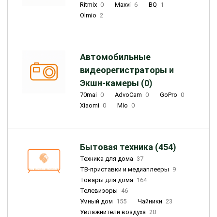
Ritmix
0
Maxvi
6
BQ
1
Olmio
2
Автомобильные
видеорегистраторы и
Экшн-камеры (0)
70mai
0
AdvoCam
0
GoPro
0
Xiaomi
0
Mio
0
Бытовая техника (454)
Техника для дома
37
ТВ-приставки и медиаплееры
9
Товары для дома
164
Телевизоры
46
Умный дом
155
Чайники
23
Увлажнители воздуха
20