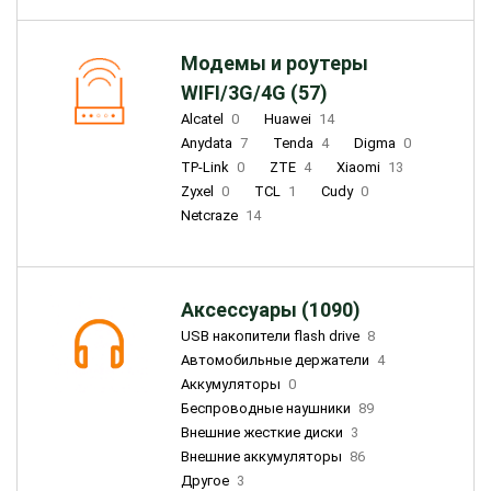
Модемы и роутеры
WIFI/3G/4G (57)
Alcatel
0
Huawei
14
Anydata
7
Tenda
4
Digma
0
TP-Link
0
ZTE
4
Xiaomi
13
Zyxel
0
TCL
1
Cudy
0
Netcraze
14
Аксессуары (1090)
USB накопители flash drive
8
Автомобильные держатели
4
Аккумуляторы
0
Беспроводные наушники
89
Внешние жесткие диски
3
Внешние аккумуляторы
86
Другое
3