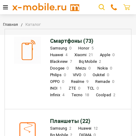
Главная
Каталог
Смартфоны (73)
Samsung
0
Honor
5
Huawei
4
Xiaomi
21
Apple
0
Blackview
7
Bq Mobile
2
Doogee
0
Meizu
0
Nokia
0
Philips
0
VIVO
0
Oukitel
0
OPPO
0
Realme
9
Remade
0
INOI
1
ZTE
0
TCL
0
Infinix
4
Tecno
18
Coolpad
2
Планшеты (22)
Samsung
2
Huawei
12
Bq Mobile
2
DIGMA
0