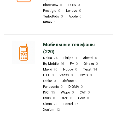
Blackview
5
IRBIS
0
Prestigio
0
Lenovo
0
TurboKids
0
Apple
0
Ritmix
1
Мобильные телефоны
(220)
Nokia
24
Philips
1
Alcatel
0
Bq Mobile
46
F+
0
Ginzzu
0
Maxvi
70
Nobby
0
Texet
14
ITEL
0
Vertex
0
JOY'S
0
Strike
0
Ulefone
0
Panasonic
0
DIGMA
0
INOI
15
Wigor
0
CAT
0
IRBIS
0
DIZO
0
Corn
0
Olmio
23
Fontel
15
Xenium
12