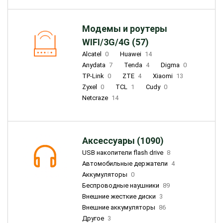
Модемы и роутеры
WIFI/3G/4G (57)
Alcatel
0
Huawei
14
Anydata
7
Tenda
4
Digma
0
TP-Link
0
ZTE
4
Xiaomi
13
Zyxel
0
TCL
1
Cudy
0
Netcraze
14
Аксессуары (1090)
USB накопители flash drive
8
Автомобильные держатели
4
Аккумуляторы
0
Беспроводные наушники
89
Внешние жесткие диски
3
Внешние аккумуляторы
86
Другое
3