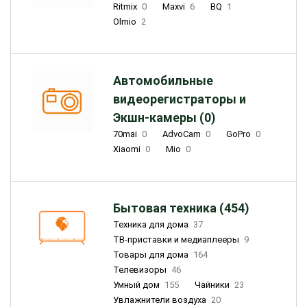
Ritmix
0
Maxvi
6
BQ
1
Olmio
2
Автомобильные
видеорегистраторы и
Экшн-камеры (0)
70mai
0
AdvoCam
0
GoPro
0
Xiaomi
0
Mio
0
Бытовая техника (454)
Техника для дома
37
ТВ-приставки и медиаплееры
9
Товары для дома
164
Телевизоры
46
Умный дом
155
Чайники
23
Увлажнители воздуха
20