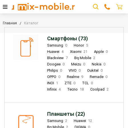
Главная
Каталог
Смартфоны (73)
Samsung
0
Honor
5
Huawei
4
Xiaomi
21
Apple
0
Blackview
7
Bq Mobile
2
Doogee
0
Meizu
0
Nokia
0
Philips
0
VIVO
0
Oukitel
0
OPPO
0
Realme
9
Remade
0
INOI
1
ZTE
0
TCL
0
Infinix
4
Tecno
18
Coolpad
2
Планшеты (22)
Samsung
2
Huawei
12
Bq Mobile
2
DIGMA
0