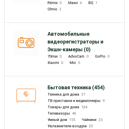
Ritmix
0
Maxvi
6
BQ
1
Olmio
2
Автомобильные
видеорегистраторы и
Экшн-камеры (0)
70mai
0
AdvoCam
0
GoPro
0
Xiaomi
0
Mio
0
Бытовая техника (454)
Техника для дома
37
ТВ-приставки и медиаплееры
9
Товары для дома
164
Телевизоры
46
Умный дом
155
Чайники
23
Увлажнители воздуха
20