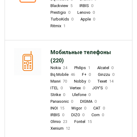
Blackview
5
IRBIS
0
Prestigio
0
Lenovo
0
TurboKids
0
Apple
0
Ritmix
1
Мобильные телефоны
(220)
Nokia
24
Philips
1
Alcatel
0
Bq Mobile
46
F+
0
Ginzzu
0
Maxvi
70
Nobby
0
Texet
14
ITEL
0
Vertex
0
JOY'S
0
Strike
0
Ulefone
0
Panasonic
0
DIGMA
0
INOI
15
Wigor
0
CAT
0
IRBIS
0
DIZO
0
Corn
0
Olmio
23
Fontel
15
Xenium
12