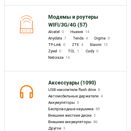
Модемы и роутеры
WIFI/3G/4G (57)
Alcatel
0
Huawei
14
Anydata
7
Tenda
4
Digma
0
TP-Link
0
ZTE
4
Xiaomi
13
Zyxel
0
TCL
1
Cudy
0
Netcraze
14
Аксессуары (1090)
USB накопители flash drive
8
Автомобильные держатели
4
Аккумуляторы
0
Беспроводные наушники
89
Внешние жесткие диски
3
Внешние аккумуляторы
86
Другое
3