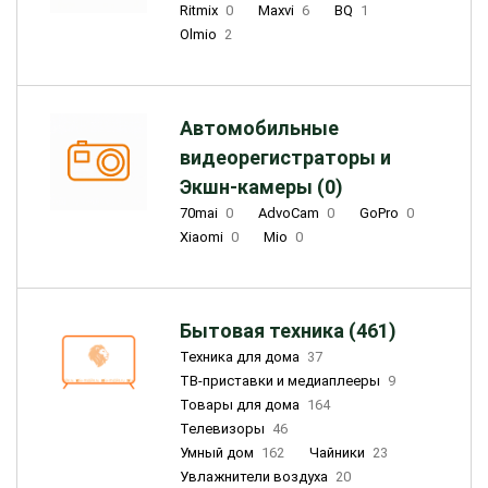
Ritmix
0
Maxvi
6
BQ
1
Olmio
2
Автомобильные
видеорегистраторы и
Экшн-камеры (0)
70mai
0
AdvoCam
0
GoPro
0
Xiaomi
0
Mio
0
Бытовая техника (461)
Техника для дома
37
ТВ-приставки и медиаплееры
9
Товары для дома
164
Телевизоры
46
Умный дом
162
Чайники
23
Увлажнители воздуха
20