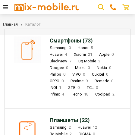
Главная
Каталог
Смартфоны (73)
Samsung
0
Honor
5
Huawei
4
Xiaomi
21
Apple
0
Blackview
7
Bq Mobile
2
Doogee
0
Meizu
0
Nokia
0
Philips
0
VIVO
0
Oukitel
0
OPPO
0
Realme
9
Remade
0
INOI
1
ZTE
0
TCL
0
Infinix
4
Tecno
18
Coolpad
2
Планшеты (22)
Samsung
2
Huawei
12
Bq Mobile
2
DIGMA
0