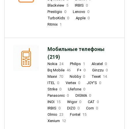
Blackview
5
IRBIS
0
Prestigio
0
Lenovo
0
TurboKids
0
Apple
0
Ritmix
1
Мобильные телефоны
(219)
Nokia
24
Philips
1
Alcatel
0
Bq Mobile
46
F+
0
Ginzzu
0
Maxvi
70
Nobby
0
Texet
14
ITEL
0
Vertex
0
JOY'S
0
Strike
0
Ulefone
0
Panasonic
0
DIGMA
0
INOI
15
Wigor
0
CAT
0
IRBIS
0
DIZO
0
Corn
0
Olmio
23
Fontel
15
Xenium
12