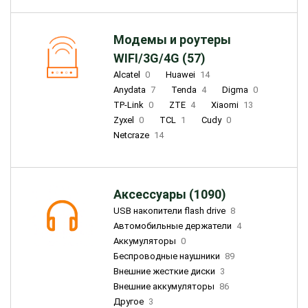
Модемы и роутеры
WIFI/3G/4G (57)
Alcatel
0
Huawei
14
Anydata
7
Tenda
4
Digma
0
TP-Link
0
ZTE
4
Xiaomi
13
Zyxel
0
TCL
1
Cudy
0
Netcraze
14
Аксессуары (1090)
USB накопители flash drive
8
Автомобильные держатели
4
Аккумуляторы
0
Беспроводные наушники
89
Внешние жесткие диски
3
Внешние аккумуляторы
86
Другое
3