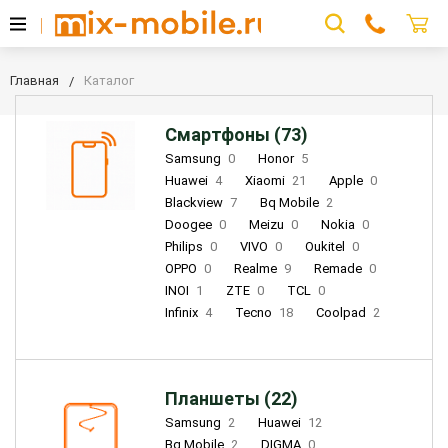
Главная
Каталог
Смартфоны (73)
Samsung
0
Honor
5
Huawei
4
Xiaomi
21
Apple
0
Blackview
7
Bq Mobile
2
Doogee
0
Meizu
0
Nokia
0
Philips
0
VIVO
0
Oukitel
0
OPPO
0
Realme
9
Remade
0
INOI
1
ZTE
0
TCL
0
Infinix
4
Tecno
18
Coolpad
2
Планшеты (22)
Samsung
2
Huawei
12
Bq Mobile
2
DIGMA
0