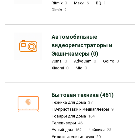
Ritmix
0
Maxvi
6
BQ
1
Olmio
2
Автомобильные
видеорегистраторы и
Экшн-камеры (0)
70mai
0
AdvoCam
0
GoPro
0
Xiaomi
0
Mio
0
Бытовая техника (461)
Техника для дома
37
ТВ-приставки и медиаплееры
9
Товары для дома
164
Телевизоры
46
Умный дом
162
Чайники
23
Увлажнители воздуха
20