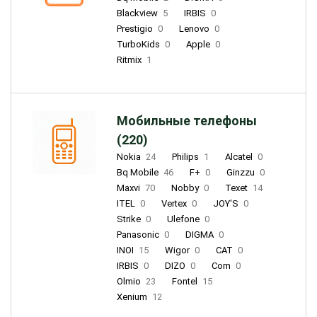
Blackview
5
IRBIS
0
Prestigio
0
Lenovo
0
TurboKids
0
Apple
0
Ritmix
1
Мобильные телефоны
(220)
Nokia
24
Philips
1
Alcatel
0
Bq Mobile
46
F+
0
Ginzzu
0
Maxvi
70
Nobby
0
Texet
14
ITEL
0
Vertex
0
JOY'S
0
Strike
0
Ulefone
0
Panasonic
0
DIGMA
0
INOI
15
Wigor
0
CAT
0
IRBIS
0
DIZO
0
Corn
0
Olmio
23
Fontel
15
Xenium
12