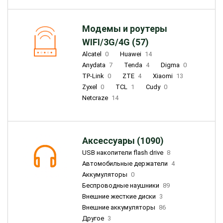
Модемы и роутеры
WIFI/3G/4G (57)
Alcatel
0
Huawei
14
Anydata
7
Tenda
4
Digma
0
TP-Link
0
ZTE
4
Xiaomi
13
Zyxel
0
TCL
1
Cudy
0
Netcraze
14
Аксессуары (1090)
USB накопители flash drive
8
Автомобильные держатели
4
Аккумуляторы
0
Беспроводные наушники
89
Внешние жесткие диски
3
Внешние аккумуляторы
86
Другое
3