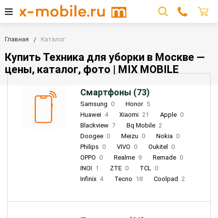
Главная
Каталог
Купить Техника для уборки в Москве —
цены, каталог, фото | MIX MOBILE
Смартфоны (73)
Samsung
0
Honor
5
Huawei
4
Xiaomi
21
Apple
0
Blackview
7
Bq Mobile
2
Doogee
0
Meizu
0
Nokia
0
Philips
0
VIVO
0
Oukitel
0
OPPO
0
Realme
9
Remade
0
INOI
1
ZTE
0
TCL
0
Infinix
4
Tecno
18
Coolpad
2