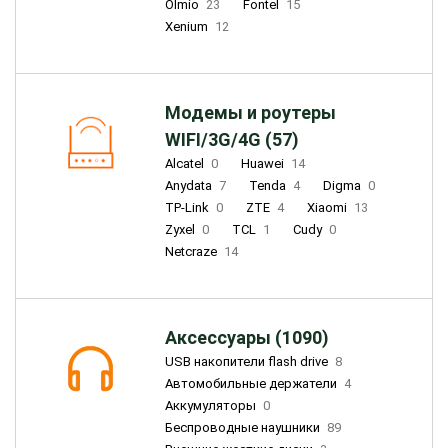
Olmio
23
Fontel
15
Xenium
12
Модемы и роутеры
WIFI/3G/4G (57)
Alcatel
0
Huawei
14
Anydata
7
Tenda
4
Digma
0
TP-Link
0
ZTE
4
Xiaomi
13
Zyxel
0
TCL
1
Cudy
0
Netcraze
14
Аксессуары (1090)
USB накопители flash drive
8
Автомобильные держатели
4
Аккумуляторы
0
Беспроводные наушники
89