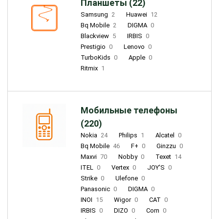
Планшеты (22)
Samsung
2
Huawei
12
Bq Mobile
2
DIGMA
0
Blackview
5
IRBIS
0
Prestigio
0
Lenovo
0
TurboKids
0
Apple
0
Ritmix
1
Мобильные телефоны
(220)
Nokia
24
Philips
1
Alcatel
0
Bq Mobile
46
F+
0
Ginzzu
0
Maxvi
70
Nobby
0
Texet
14
ITEL
0
Vertex
0
JOY'S
0
Strike
0
Ulefone
0
Panasonic
0
DIGMA
0
INOI
15
Wigor
0
CAT
0
IRBIS
0
DIZO
0
Corn
0