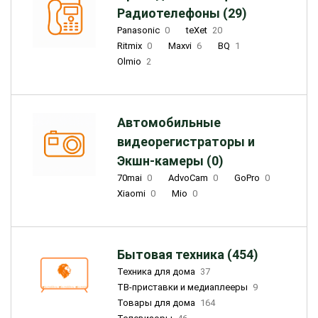
Радиотелефоны (29)
Panasonic
0
teXet
20
Ritmix
0
Maxvi
6
BQ
1
Olmio
2
Автомобильные
видеорегистраторы и
Экшн-камеры (0)
70mai
0
AdvoCam
0
GoPro
0
Xiaomi
0
Mio
0
Бытовая техника (454)
Техника для дома
37
ТВ-приставки и медиаплееры
9
Товары для дома
164