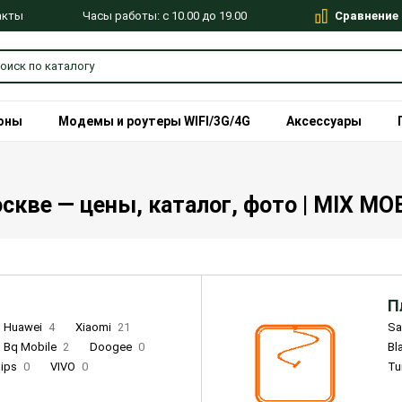
Сравнение
Часы работы: с 10.00 до 19.00
акты
оны
Модемы и роутеры WIFI/3G/4G
Аксессуары
кве — цены, каталог, фото | MIX MO
П
Huawei
4
Xiaomi
21
S
Bq Mobile
2
Doogee
0
Bl
lips
0
VIVO
0
Tu
alme
9
Remade
0