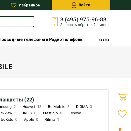
Войти
Избранное
8 (495) 975-96-88
Заказать
обратный
звонок
Проводные телефоны и Радиотелефоны
BILE
ланшеты (22)
amsung
2
Huawei
12
Bq Mobile
2
DIGMA
0
ackview
5
IRBIS
0
Prestigio
0
Lenovo
0
rboKids
0
Apple
0
Ritmix
1