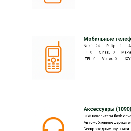
INOI
1
ZTE
0
TCL
0
Coolpad
2
Мобильные телеф
Nokia
24
Philips
1
A
F+
0
Ginzzu
0
Maxv
ITEL
0
Vertex
0
JOY
Ulefone
0
Panasonic
0
Wigor
0
CAT
0
IRBI
Olmio
23
Fontel
15
Аксессуары (1090
USB накопители flash driv
Автомобильные держате
Беспроводные наушники