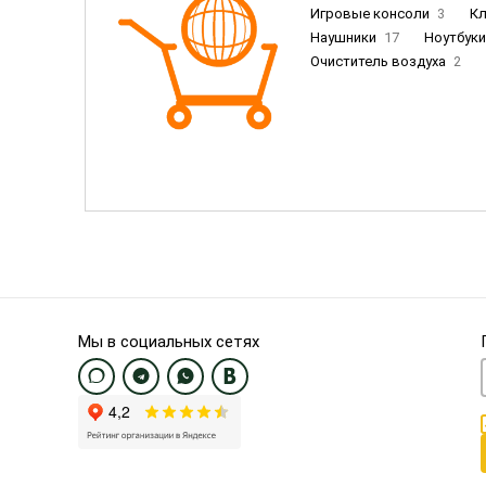
Игровые консоли
3
К
Наушники
17
Ноутбук
Очиститель воздуха
2
Пылесосы
9
Смартфо
Смартфоны Samsung
20
Смартфоны OnePlus/Pixel/U
Электронные книги EU
3
Мы в социальных сетях