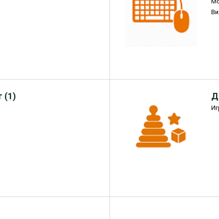
М
Ви
 (1)
Д
Иг