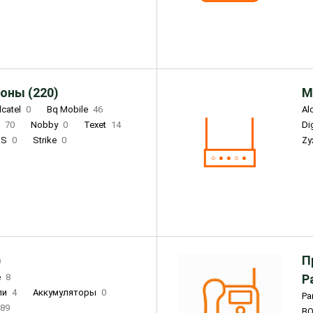
Infinix
4
Tecno
18
оны (220)
М
lcatel
0
Bq Mobile
46
Al
i
70
Nobby
0
Texet
14
D
'S
0
Strike
0
Zy
DIGMA
0
INOI
15
S
0
DIZO
0
Corn
0
Xenium
12
)
П
e
8
Р
ли
4
Аккумуляторы
0
Pa
89
B