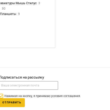
лавиатуры Мышь Стилус
3
и
30
Планшеты
9
ны Apple
35
Фен Dyson
0
nigerz и тд
31
Часы
0
Подписаться на рассылку
Нажимая на кнопку, я принимаю условия соглашения.
ОТПРАВИТЬ