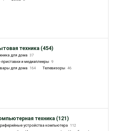
ытовая техника (454)
хника для дома
37
-приставки и медиаплееры
9
вары для дома
164
Телевизоры
46
ный дом
155
Чайники
23
лажнители воздуха
20
омпьютерная техника (121)
риферийные устройства компьютера
112