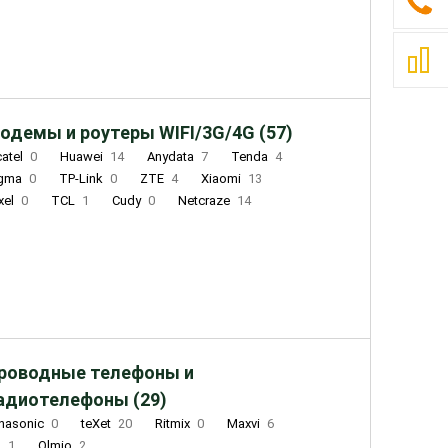
одемы и роутеры WIFI/3G/4G (57)
catel
0
Huawei
14
Anydata
7
Tenda
4
igma
0
TP-Link
0
ZTE
4
Xiaomi
13
xel
0
TCL
1
Cudy
0
Netcraze
14
роводные телефоны и
адиотелефоны (29)
nasonic
0
teXet
20
Ritmix
0
Maxvi
6
Q
1
Olmio
2