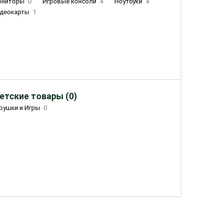
ониторы
0
Игровые консоли
4
Ноутбуки
4
деокарты
1
етские товары (0)
рушки и Игры
0