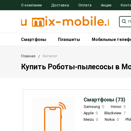
О компании
Доставка
Оплата
Акции
Конт
Смартфоны
Планшеты
Мобильные телеф
Главная
Каталог
Купить Роботы-пылесосы в Мос
Смартфоны (73)
Samsung
0
Honor
5
Apple
0
Blackview
7
Meizu
0
Nokia
0
Phi
Oukitel
0
OPPO
0
Re