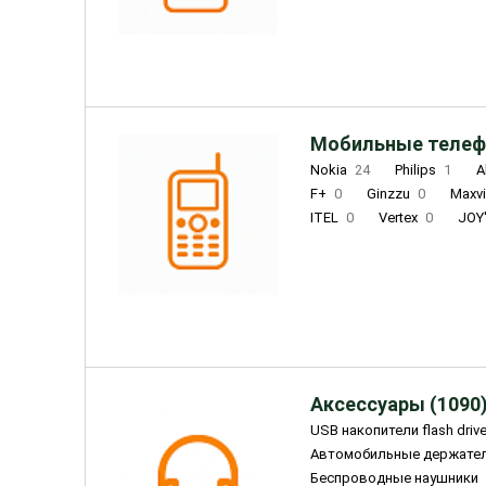
INOI
1
ZTE
0
TCL
0
Coolpad
2
Мобильные телеф
Nokia
24
Philips
1
A
F+
0
Ginzzu
0
Maxv
ITEL
0
Vertex
0
JOY
Ulefone
0
Panasonic
0
Wigor
0
CAT
0
IRBI
Olmio
23
Fontel
15
Аксессуары (1090
USB накопители flash driv
Автомобильные держате
Беспроводные наушники