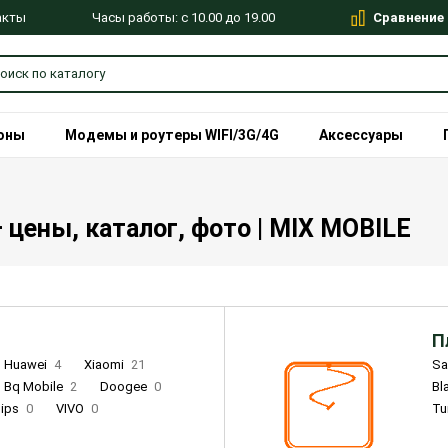
Сравнение
Часы работы: с 10.00 до 19.00
акты
оны
Модемы и роутеры WIFI/3G/4G
Аксессуары
цены, каталог, фото | MIX MOBILE
П
Huawei
4
Xiaomi
21
S
Bq Mobile
2
Doogee
0
Bl
lips
0
VIVO
0
Tu
alme
9
Remade
0