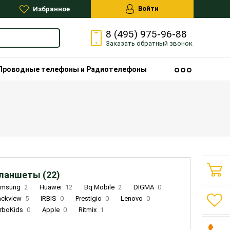
Войти
Избранное
8 (495) 975-96-88
Заказать
обратный
звонок
Проводные телефоны и Радиотелефоны
ланшеты (22)
amsung
2
Huawei
12
Bq Mobile
2
DIGMA
0
ackview
5
IRBIS
0
Prestigio
0
Lenovo
0
rboKids
0
Apple
0
Ritmix
1