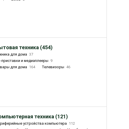
ытовая техника (454)
хника для дома
37
-приставки и медиаплееры
9
вары для дома
164
Телевизоры
46
ный дом
155
Чайники
23
лажнители воздуха
20
омпьютерная техника (121)
риферийные устройства компьютера
112