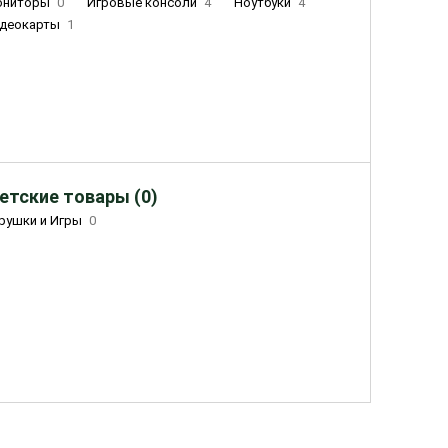
ониторы
0
Игровые консоли
4
Ноутбуки
4
деокарты
1
етские товары (0)
рушки и Игры
0