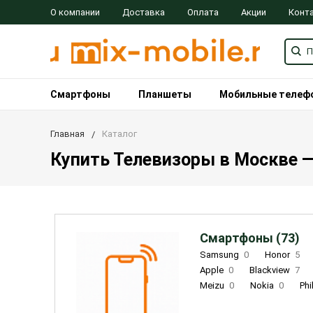
О компании
Доставка
Оплата
Акции
Конт
Смартфоны
Планшеты
Мобильные телеф
Главная
Каталог
Купить Телевизоры в Москве — 
Смартфоны (73)
Samsung
0
Honor
5
Apple
0
Blackview
7
Meizu
0
Nokia
0
Phi
Oukitel
0
OPPO
0
Re