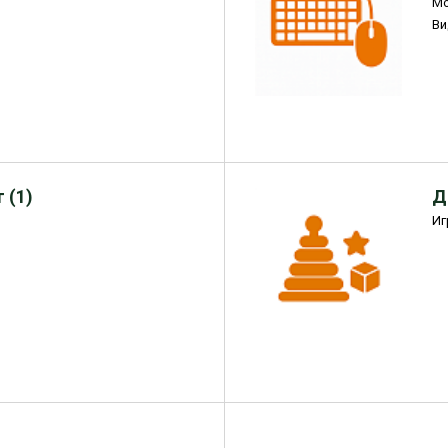
М
Ви
 (1)
Д
Иг