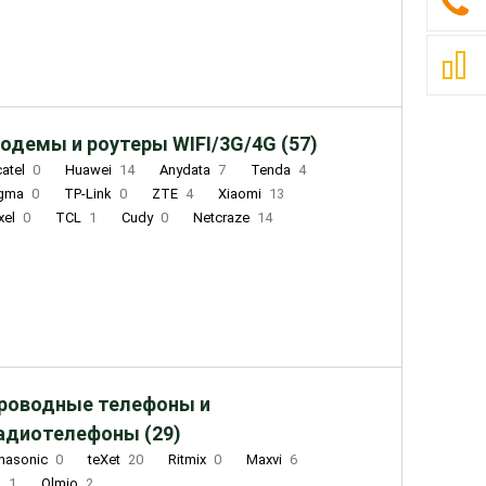
одемы и роутеры WIFI/3G/4G (57)
catel
0
Huawei
14
Anydata
7
Tenda
4
igma
0
TP-Link
0
ZTE
4
Xiaomi
13
xel
0
TCL
1
Cudy
0
Netcraze
14
роводные телефоны и
адиотелефоны (29)
nasonic
0
teXet
20
Ritmix
0
Maxvi
6
Q
1
Olmio
2