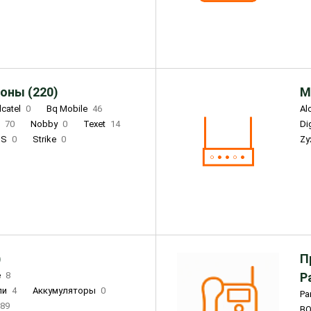
Infinix
4
Tecno
18
оны (220)
М
lcatel
0
Bq Mobile
46
Al
i
70
Nobby
0
Texet
14
D
'S
0
Strike
0
Zy
DIGMA
0
INOI
15
S
0
DIZO
0
Corn
0
Xenium
12
)
П
e
8
Р
ли
4
Аккумуляторы
0
Pa
89
B