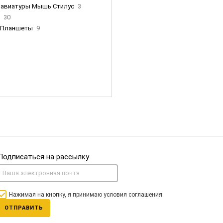
лавиатуры Мышь Стилус
3
и
30
Планшеты
9
ны Apple
35
Фен Dyson
0
nigerz и тд
31
Часы
0
Подписаться на рассылку
Нажимая на кнопку, я принимаю условия соглашения.
ОТПРАВИТЬ