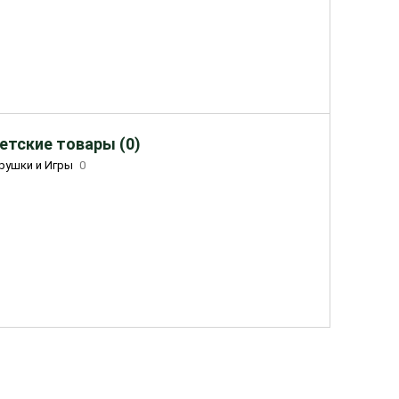
етские товары (0)
рушки и Игры
0