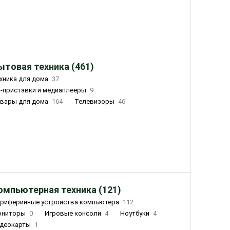
ытовая техника (461)
хника для дома
37
-приставки и медиаплееры
9
вары для дома
164
Телевизоры
46
ный дом
162
Чайники
23
лажнители воздуха
20
омпьютерная техника (121)
риферийные устройства компьютера
112
ониторы
0
Игровые консоли
4
Ноутбуки
4
деокарты
1