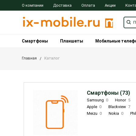
О компании
Доставка
Оплата
Акции
Конт
Смартфоны
Планшеты
Мобильные телеф
Главная
Каталог
Смартфоны (73)
Samsung
0
Honor
5
Apple
0
Blackview
7
Meizu
0
Nokia
0
Phi
Oukitel
0
OPPO
0
Re
INOI
1
ZTE
0
TCL
0
Coolpad
2