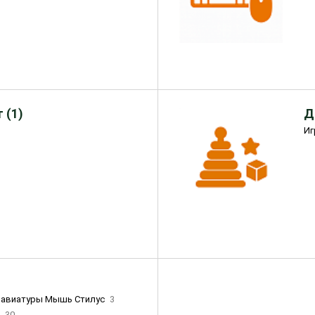
 (1)
Д
Иг
лавиатуры Мышь Стилус
3
и
30