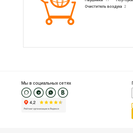
Очиститель воздуха
2
Пылесосы
9
Смартфо
Смартфоны Samsung
20
Смартфоны OnePlus/Pixel/U
Электронные книги EU
3
Мы в социальных сетях