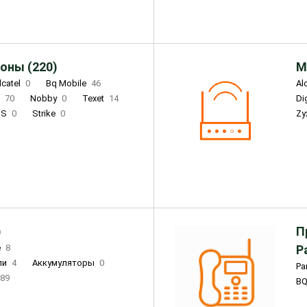
оны (220)
М
lcatel
0
Bq Mobile
46
Al
i
70
Nobby
0
Texet
14
D
'S
0
Strike
0
Zy
DIGMA
0
INOI
15
S
0
DIZO
0
Corn
0
Xenium
12
)
П
e
8
Р
ли
4
Аккумуляторы
0
Pa
89
B
3