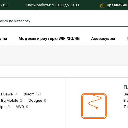
Сравнение
Часы работы: с 10.00 до 19.00
акты
оны
Модемы и роутеры WIFI/3G/4G
Аксессуары
П
Huawei
4
Xiaomi
21
S
Bq Mobile
2
Doogee
0
Bl
lips
0
VIVO
0
Tu
alme
9
Remade
0
Infinix
4
Tecno
18