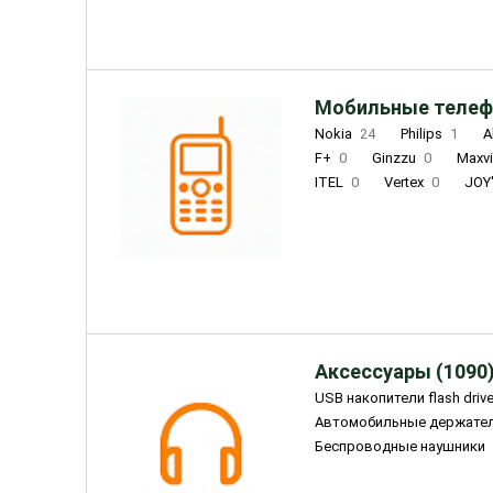
Мобильные телеф
Nokia
24
Philips
1
A
F+
0
Ginzzu
0
Maxv
ITEL
0
Vertex
0
JOY
Ulefone
0
Panasonic
0
Wigor
0
CAT
0
IRBI
Olmio
23
Fontel
15
Аксессуары (1090
USB накопители flash driv
Автомобильные держате
Беспроводные наушники
Внешние жесткие диски