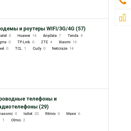
одемы и роутеры WIFI/3G/4G (57)
catel
0
Huawei
14
Anydata
7
Tenda
4
igma
0
TP-Link
0
ZTE
4
Xiaomi
13
xel
0
TCL
1
Cudy
0
Netcraze
14
роводные телефоны и
адиотелефоны (29)
nasonic
0
teXet
20
Ritmix
0
Maxvi
6
Q
1
Olmio
2