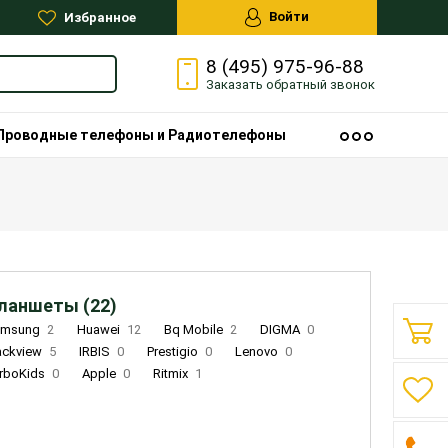
Войти
Избранное
8 (495) 975-96-88
Заказать
обратный
звонок
Проводные телефоны и Радиотелефоны
ланшеты (22)
amsung
2
Huawei
12
Bq Mobile
2
DIGMA
0
ackview
5
IRBIS
0
Prestigio
0
Lenovo
0
rboKids
0
Apple
0
Ritmix
1