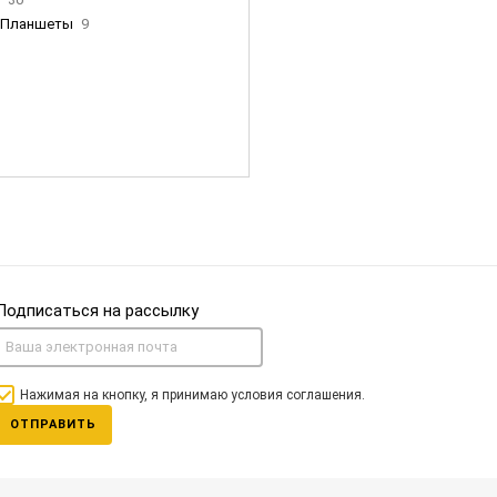
Планшеты
9
ны Apple
35
Фен Dyson
0
nigerz и тд
31
Часы
0
Подписаться на рассылку
Нажимая на кнопку, я принимаю условия соглашения.
ОТПРАВИТЬ