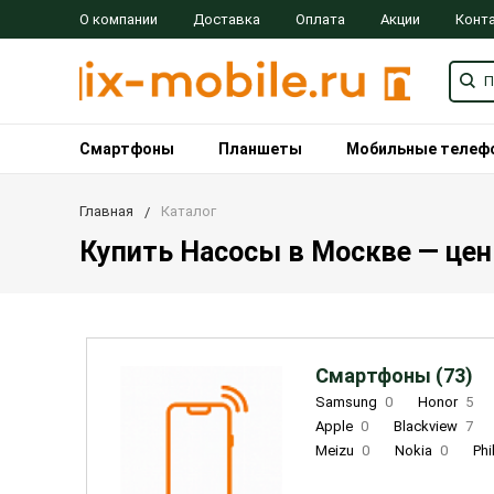
О компании
Доставка
Оплата
Акции
Конт
Смартфоны
Планшеты
Мобильные телеф
Главная
Каталог
Купить Насосы в Москве — цены
Смартфоны (73)
Samsung
0
Honor
5
Apple
0
Blackview
7
Meizu
0
Nokia
0
Phi
Oukitel
0
OPPO
0
Re