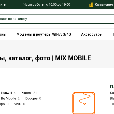
Сравнение
Часы работы: с 10.00 до 19.00
акты
оны
Модемы и роутеры WIFI/3G/4G
Аксессуары
, каталог, фото | MIX MOBILE
П
Huawei
4
Xiaomi
21
S
Bq Mobile
2
Doogee
0
Bl
lips
0
VIVO
0
Tu
alme
9
Remade
0