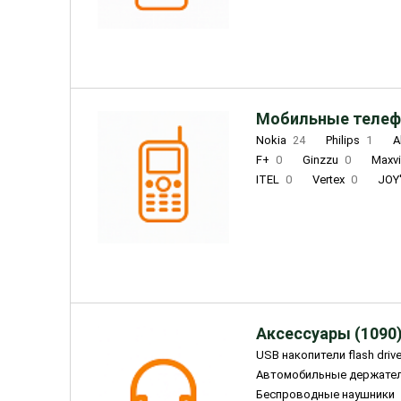
INOI
1
ZTE
0
TCL
0
Coolpad
2
Мобильные телеф
Nokia
24
Philips
1
A
F+
0
Ginzzu
0
Maxv
ITEL
0
Vertex
0
JOY
Ulefone
0
Panasonic
0
Wigor
0
CAT
0
IRBI
Olmio
23
Fontel
15
Аксессуары (1090
USB накопители flash driv
Автомобильные держате
Беспроводные наушники