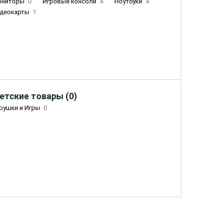
ониторы
0
Игровые консоли
4
Ноутбуки
4
деокарты
1
етские товары (0)
рушки и Игры
0