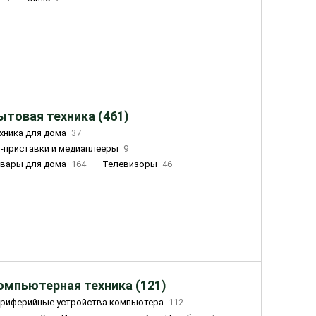
ытовая техника (461)
хника для дома
37
-приставки и медиаплееры
9
вары для дома
164
Телевизоры
46
ный дом
162
Чайники
23
лажнители воздуха
20
омпьютерная техника (121)
риферийные устройства компьютера
112