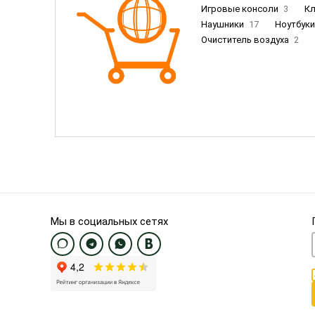
Игровые консоли
3
К
Наушники
17
Ноутбук
Очиститель воздуха
2
Пылесосы
9
Смартфо
Смартфоны Samsung
20
Смартфоны OnePlus/Pixel/U
Электронные книги EU
3
Мы в социальных сетях