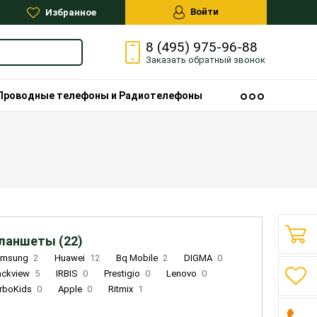
Войти
Избранное
8 (495) 975-96-88
Заказать
обратный
звонок
Проводные телефоны и Радиотелефоны
ланшеты (22)
amsung
2
Huawei
12
Bq Mobile
2
DIGMA
0
ackview
5
IRBIS
0
Prestigio
0
Lenovo
0
rboKids
0
Apple
0
Ritmix
1