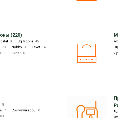
Infinix
4
Tecno
18
оны (220)
М
lcatel
0
Bq Mobile
46
Al
i
70
Nobby
0
Texet
14
D
'S
0
Strike
0
Zy
DIGMA
0
INOI
15
S
0
DIZO
0
Corn
0
Xenium
12
)
П
e
8
Р
ли
4
Аккумуляторы
0
Pa
89
B