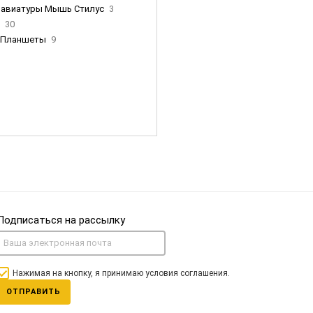
лавиатуры Мышь Стилус
3
и
30
Планшеты
9
ны Apple
35
Фен Dyson
0
nigerz и тд
31
Часы
0
Подписаться на рассылку
Нажимая на кнопку, я принимаю условия соглашения.
ОТПРАВИТЬ