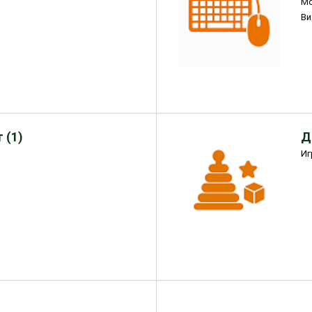
М
Ви
 (1)
Д
Иг