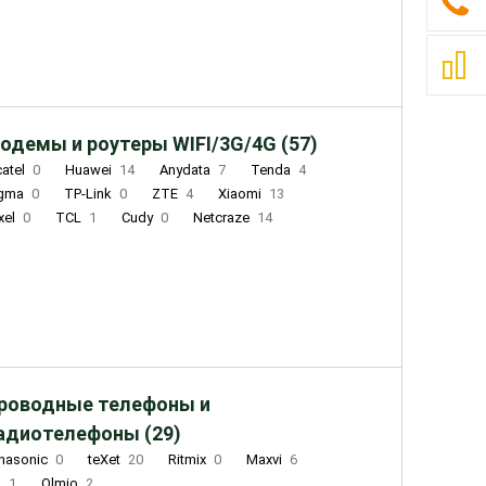
одемы и роутеры WIFI/3G/4G (57)
catel
0
Huawei
14
Anydata
7
Tenda
4
igma
0
TP-Link
0
ZTE
4
Xiaomi
13
xel
0
TCL
1
Cudy
0
Netcraze
14
роводные телефоны и
адиотелефоны (29)
nasonic
0
teXet
20
Ritmix
0
Maxvi
6
Q
1
Olmio
2