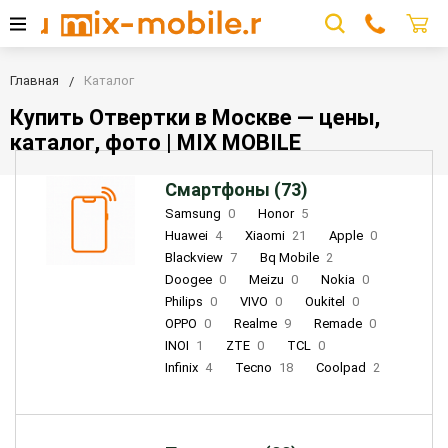
Главная
Каталог
Купить Отвертки в Москве — цены,
каталог, фото | MIX MOBILE
Смартфоны (73)
Samsung
0
Honor
5
Huawei
4
Xiaomi
21
Apple
0
Blackview
7
Bq Mobile
2
Doogee
0
Meizu
0
Nokia
0
Philips
0
VIVO
0
Oukitel
0
OPPO
0
Realme
9
Remade
0
INOI
1
ZTE
0
TCL
0
Infinix
4
Tecno
18
Coolpad
2