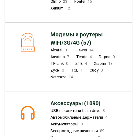
Olmio
23
Fontel
15
Xenium
12
Модемы и роутеры
WIFI/3G/4G (57)
Alcatel
0
Huawei
14
Anydata
7
Tenda
4
Digma
0
TP-Link
0
ZTE
4
Xiaomi
13
Zyxel
0
TCL
1
Cudy
0
Netcraze
14
Аксессуары (1090)
USB накопители flash drive
8
Автомобильные держатели
4
Аккумуляторы
0
Беспроводные наушники
89