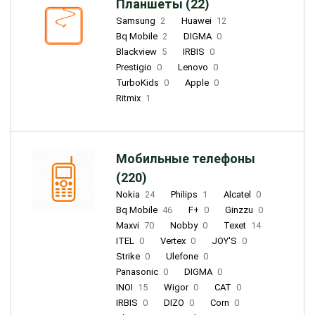
Планшеты (22)
Samsung
2
Huawei
12
Bq Mobile
2
DIGMA
0
Blackview
5
IRBIS
0
Prestigio
0
Lenovo
0
TurboKids
0
Apple
0
Ritmix
1
Мобильные телефоны
(220)
Nokia
24
Philips
1
Alcatel
0
Bq Mobile
46
F+
0
Ginzzu
0
Maxvi
70
Nobby
0
Texet
14
ITEL
0
Vertex
0
JOY'S
0
Strike
0
Ulefone
0
Panasonic
0
DIGMA
0
INOI
15
Wigor
0
CAT
0
IRBIS
0
DIZO
0
Corn
0