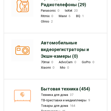
Радиотелефоны (29)
Panasonic
0
teXet
20
Ritmix
0
Maxvi
6
BQ
1
Olmio
2
Автомобильные
видеорегистраторы и
Экшн-камеры (0)
70mai
0
AdvoCam
0
GoPro
0
Xiaomi
0
Mio
0
Бытовая техника (454)
Техника для дома
37
ТВ-приставки и медиаплееры
9
Товары для дома
164