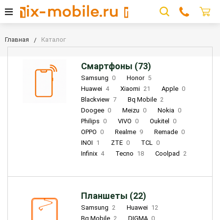
Главная
Каталог
Смартфоны (73)
Samsung
0
Honor
5
Huawei
4
Xiaomi
21
Apple
0
Blackview
7
Bq Mobile
2
Doogee
0
Meizu
0
Nokia
0
Philips
0
VIVO
0
Oukitel
0
OPPO
0
Realme
9
Remade
0
INOI
1
ZTE
0
TCL
0
Infinix
4
Tecno
18
Coolpad
2
Планшеты (22)
Samsung
2
Huawei
12
Bq Mobile
2
DIGMA
0