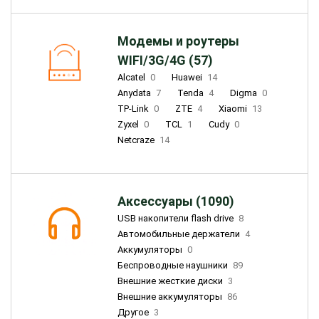
Модемы и роутеры
WIFI/3G/4G (57)
Alcatel
0
Huawei
14
Anydata
7
Tenda
4
Digma
0
TP-Link
0
ZTE
4
Xiaomi
13
Zyxel
0
TCL
1
Cudy
0
Netcraze
14
Аксессуары (1090)
USB накопители flash drive
8
Автомобильные держатели
4
Аккумуляторы
0
Беспроводные наушники
89
Внешние жесткие диски
3
Внешние аккумуляторы
86
Другое
3