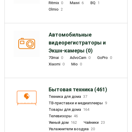
Ritmix
0
Maxvi
6
BQ
1
Olmio
2
Автомобильные
видеорегистраторы и
Экшн-камеры (0)
70mai
0
AdvoCam
0
GoPro
0
Xiaomi
0
Mio
0
Бытовая техника (461)
Техника для дома
37
ТВ-приставки и медиаплееры
9
Товары для дома
164
Телевизоры
46
Умный дом
162
Чайники
23
Увлажнители воздуха
20