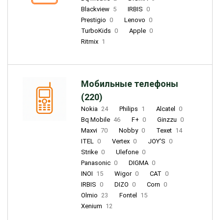
Blackview
5
IRBIS
0
Prestigio
0
Lenovo
0
TurboKids
0
Apple
0
Ritmix
1
Мобильные телефоны
(220)
Nokia
24
Philips
1
Alcatel
0
Bq Mobile
46
F+
0
Ginzzu
0
Maxvi
70
Nobby
0
Texet
14
ITEL
0
Vertex
0
JOY'S
0
Strike
0
Ulefone
0
Panasonic
0
DIGMA
0
INOI
15
Wigor
0
CAT
0
IRBIS
0
DIZO
0
Corn
0
Olmio
23
Fontel
15
Xenium
12