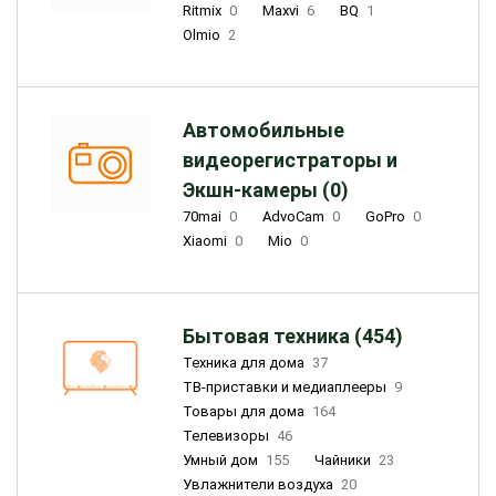
Ritmix
0
Maxvi
6
BQ
1
Olmio
2
Автомобильные
видеорегистраторы и
Экшн-камеры (0)
70mai
0
AdvoCam
0
GoPro
0
Xiaomi
0
Mio
0
Бытовая техника (454)
Техника для дома
37
ТВ-приставки и медиаплееры
9
Товары для дома
164
Телевизоры
46
Умный дом
155
Чайники
23
Увлажнители воздуха
20