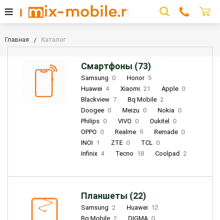
Главная
Каталог
Смартфоны (73)
Samsung
0
Honor
5
Huawei
4
Xiaomi
21
Apple
0
Blackview
7
Bq Mobile
2
Doogee
0
Meizu
0
Nokia
0
Philips
0
VIVO
0
Oukitel
0
OPPO
0
Realme
9
Remade
0
INOI
1
ZTE
0
TCL
0
Infinix
4
Tecno
18
Coolpad
2
Планшеты (22)
Samsung
2
Huawei
12
Bq Mobile
2
DIGMA
0