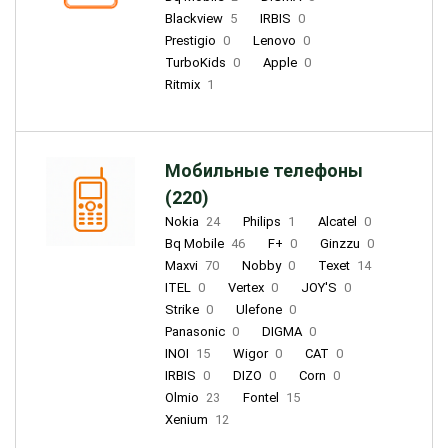
Blackview
5
IRBIS
0
Prestigio
0
Lenovo
0
TurboKids
0
Apple
0
Ritmix
1
Мобильные телефоны
(220)
Nokia
24
Philips
1
Alcatel
0
Bq Mobile
46
F+
0
Ginzzu
0
Maxvi
70
Nobby
0
Texet
14
ITEL
0
Vertex
0
JOY'S
0
Strike
0
Ulefone
0
Panasonic
0
DIGMA
0
INOI
15
Wigor
0
CAT
0
IRBIS
0
DIZO
0
Corn
0
Olmio
23
Fontel
15
Xenium
12