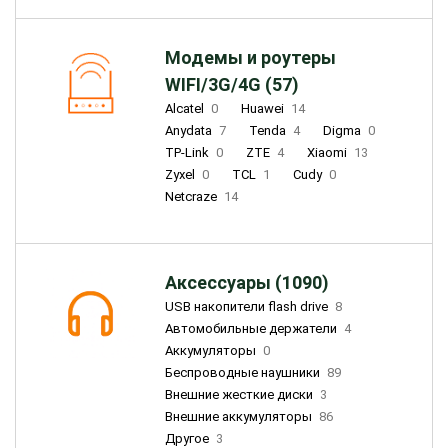
Модемы и роутеры
WIFI/3G/4G (57)
Alcatel
0
Huawei
14
Anydata
7
Tenda
4
Digma
0
TP-Link
0
ZTE
4
Xiaomi
13
Zyxel
0
TCL
1
Cudy
0
Netcraze
14
Аксессуары (1090)
USB накопители flash drive
8
Автомобильные держатели
4
Аккумуляторы
0
Беспроводные наушники
89
Внешние жесткие диски
3
Внешние аккумуляторы
86
Другое
3