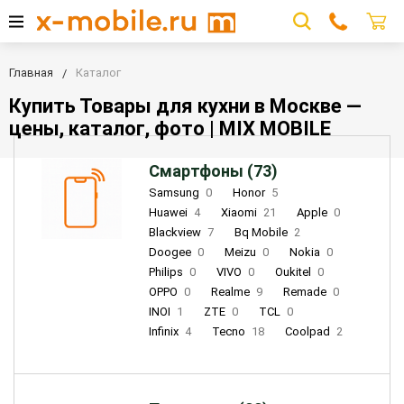
Главная
Каталог
Купить Товары для кухни в Москве —
цены, каталог, фото | MIX MOBILE
Смартфоны (73)
Samsung
0
Honor
5
Huawei
4
Xiaomi
21
Apple
0
Blackview
7
Bq Mobile
2
Doogee
0
Meizu
0
Nokia
0
Philips
0
VIVO
0
Oukitel
0
OPPO
0
Realme
9
Remade
0
INOI
1
ZTE
0
TCL
0
Infinix
4
Tecno
18
Coolpad
2