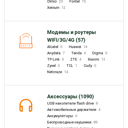
Olmio
23
Fontel
15
Xenium
12
Модемы и роутеры
WIFI/3G/4G (57)
Alcatel
0
Huawei
14
Anydata
7
Tenda
4
Digma
0
TP-Link
0
ZTE
4
Xiaomi
13
Zyxel
0
TCL
1
Cudy
0
Netcraze
14
Аксессуары (1090)
USB накопители flash drive
8
Автомобильные держатели
4
Аккумуляторы
0
Беспроводные наушники
89