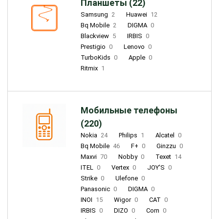
Планшеты (22)
Samsung
2
Huawei
12
Bq Mobile
2
DIGMA
0
Blackview
5
IRBIS
0
Prestigio
0
Lenovo
0
TurboKids
0
Apple
0
Ritmix
1
Мобильные телефоны
(220)
Nokia
24
Philips
1
Alcatel
0
Bq Mobile
46
F+
0
Ginzzu
0
Maxvi
70
Nobby
0
Texet
14
ITEL
0
Vertex
0
JOY'S
0
Strike
0
Ulefone
0
Panasonic
0
DIGMA
0
INOI
15
Wigor
0
CAT
0
IRBIS
0
DIZO
0
Corn
0