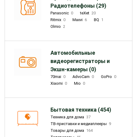
Радиотелефоны (29)
Panasonic
0
teXet
20
Ritmix
0
Maxvi
6
BQ
1
Olmio
2
Автомобильные
видеорегистраторы и
Экшн-камеры (0)
70mai
0
AdvoCam
0
GoPro
0
Xiaomi
0
Mio
0
Бытовая техника (454)
Техника для дома
37
ТВ-приставки и медиаплееры
9
Товары для дома
164