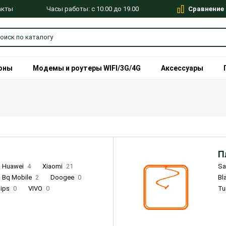
Сравнение
Часы работы: с 10.00 до 19.00
акты
оны
Модемы и роутеры WIFI/3G/4G
Аксессуары
П
Huawei
4
Xiaomi
21
S
Bq Mobile
2
Doogee
0
Bl
lips
0
VIVO
0
Tu
alme
9
Remade
0
Infinix
4
Tecno
18