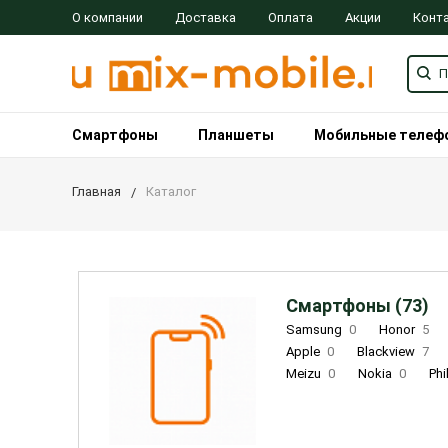
О компании
Доставка
Оплата
Акции
Конт
Смартфоны
Планшеты
Мобильные телеф
Главная
Каталог
Смартфоны (73)
Samsung
0
Honor
5
Apple
0
Blackview
7
Meizu
0
Nokia
0
Phi
Oukitel
0
OPPO
0
Re
INOI
1
ZTE
0
TCL
0
Coolpad
2