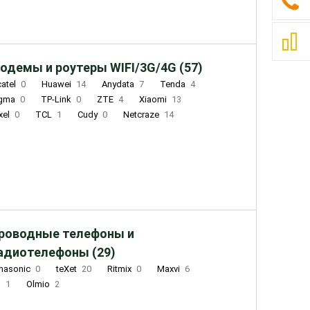
одемы и роутеры WIFI/3G/4G (57)
catel
0
Huawei
14
Anydata
7
Tenda
4
igma
0
TP-Link
0
ZTE
4
Xiaomi
13
xel
0
TCL
1
Cudy
0
Netcraze
14
роводные телефоны и
адиотелефоны (29)
nasonic
0
teXet
20
Ritmix
0
Maxvi
6
Q
1
Olmio
2