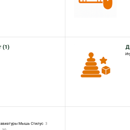
 (1)
Д
Иг
лавиатуры Мышь Стилус
3
и
30