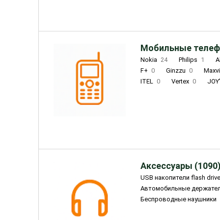
Мобильные телеф
Nokia
24
Philips
1
A
F+
0
Ginzzu
0
Maxv
ITEL
0
Vertex
0
JOY
Ulefone
0
Panasonic
0
Wigor
0
CAT
0
IRBI
Olmio
23
Fontel
15
Аксессуары (1090
USB накопители flash driv
Автомобильные держате
Беспроводные наушники
Внешние жесткие диски