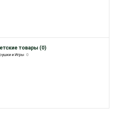
етские товары (0)
рушки и Игры
0