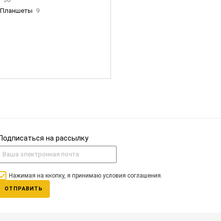
Планшеты
9
ны Apple
35
Фен Dyson
0
nigerz и тд
31
Часы
0
Подписаться на рассылку
Нажимая на кнопку, я принимаю условия соглашения.
ОТПРАВИТЬ