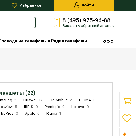
Войти
Избранное
8 (495) 975-96-88
Заказать
обратный
звонок
Проводные телефоны и Радиотелефоны
ланшеты (22)
amsung
2
Huawei
12
Bq Mobile
2
DIGMA
0
ackview
5
IRBIS
0
Prestigio
0
Lenovo
0
rboKids
0
Apple
0
Ritmix
1