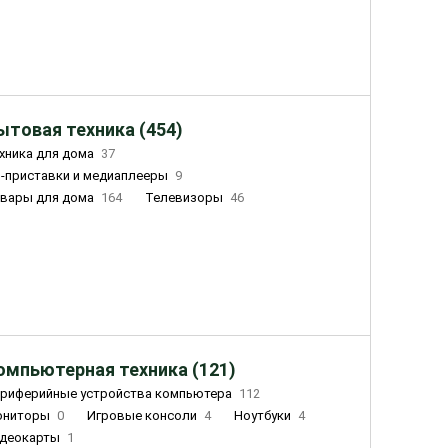
ытовая техника (454)
хника для дома
37
-приставки и медиаплееры
9
вары для дома
164
Телевизоры
46
ный дом
155
Чайники
23
лажнители воздуха
20
омпьютерная техника (121)
риферийные устройства компьютера
112
ониторы
0
Игровые консоли
4
Ноутбуки
4
деокарты
1