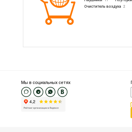
Очиститель воздуха
2
Пылесосы
9
Смартфо
Смартфоны Samsung
20
Смартфоны OnePlus/Pixel/U
Электронные книги EU
3
Мы в социальных сетях