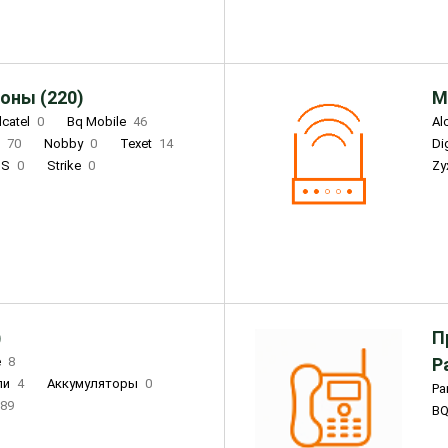
оны (220)
М
lcatel
0
Bq Mobile
46
Al
i
70
Nobby
0
Texet
14
D
'S
0
Strike
0
Zy
DIGMA
0
INOI
15
S
0
DIZO
0
Corn
0
Xenium
12
)
П
e
8
Р
ли
4
Аккумуляторы
0
Pa
89
B
3