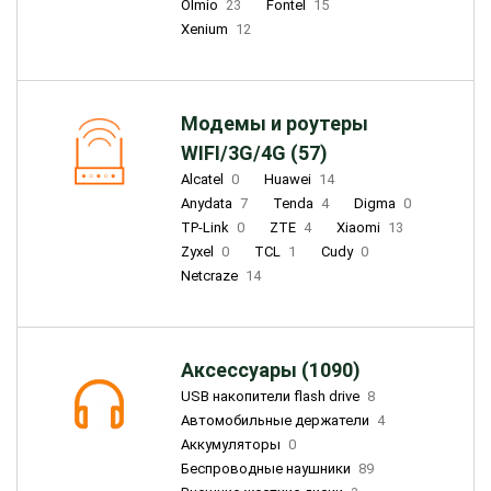
Olmio
23
Fontel
15
Xenium
12
Модемы и роутеры
WIFI/3G/4G (57)
Alcatel
0
Huawei
14
Anydata
7
Tenda
4
Digma
0
TP-Link
0
ZTE
4
Xiaomi
13
Zyxel
0
TCL
1
Cudy
0
Netcraze
14
Аксессуары (1090)
USB накопители flash drive
8
Автомобильные держатели
4
Аккумуляторы
0
Беспроводные наушники
89