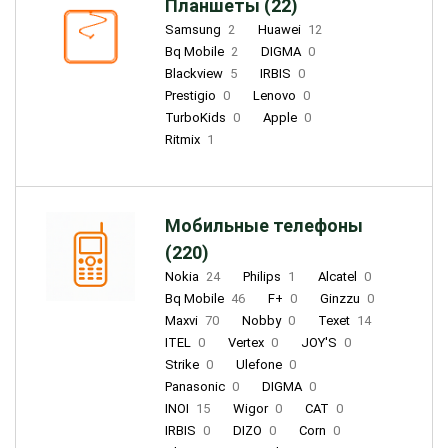
Планшеты (22)
Samsung
2
Huawei
12
Bq Mobile
2
DIGMA
0
Blackview
5
IRBIS
0
Prestigio
0
Lenovo
0
TurboKids
0
Apple
0
Ritmix
1
Мобильные телефоны
(220)
Nokia
24
Philips
1
Alcatel
0
Bq Mobile
46
F+
0
Ginzzu
0
Maxvi
70
Nobby
0
Texet
14
ITEL
0
Vertex
0
JOY'S
0
Strike
0
Ulefone
0
Panasonic
0
DIGMA
0
INOI
15
Wigor
0
CAT
0
IRBIS
0
DIZO
0
Corn
0