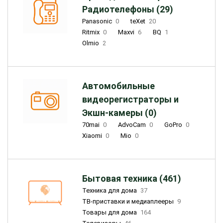
Радиотелефоны (29)
Panasonic
0
teXet
20
Ritmix
0
Maxvi
6
BQ
1
Olmio
2
Автомобильные
видеорегистраторы и
Экшн-камеры (0)
70mai
0
AdvoCam
0
GoPro
0
Xiaomi
0
Mio
0
Бытовая техника (461)
Техника для дома
37
ТВ-приставки и медиаплееры
9
Товары для дома
164