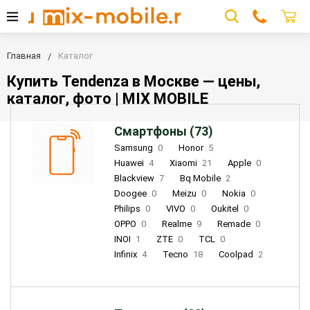
Главная
Каталог
Купить Tendenza в Москве — цены,
каталог, фото | MIX MOBILE
Смартфоны (73)
Samsung
0
Honor
5
Huawei
4
Xiaomi
21
Apple
0
Blackview
7
Bq Mobile
2
Doogee
0
Meizu
0
Nokia
0
Philips
0
VIVO
0
Oukitel
0
OPPO
0
Realme
9
Remade
0
INOI
1
ZTE
0
TCL
0
Infinix
4
Tecno
18
Coolpad
2