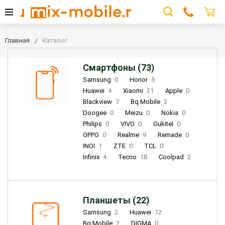
Главная
Каталог
Смартфоны (73)
Samsung
0
Honor
5
Huawei
4
Xiaomi
21
Apple
0
Blackview
7
Bq Mobile
2
Doogee
0
Meizu
0
Nokia
0
Philips
0
VIVO
0
Oukitel
0
OPPO
0
Realme
9
Remade
0
INOI
1
ZTE
0
TCL
0
Infinix
4
Tecno
18
Coolpad
2
Планшеты (22)
Samsung
2
Huawei
12
Bq Mobile
2
DIGMA
0