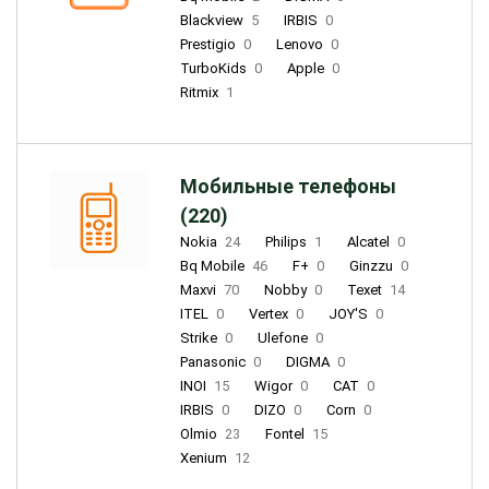
Blackview
5
IRBIS
0
Prestigio
0
Lenovo
0
TurboKids
0
Apple
0
Ritmix
1
Мобильные телефоны
(220)
Nokia
24
Philips
1
Alcatel
0
Bq Mobile
46
F+
0
Ginzzu
0
Maxvi
70
Nobby
0
Texet
14
ITEL
0
Vertex
0
JOY'S
0
Strike
0
Ulefone
0
Panasonic
0
DIGMA
0
INOI
15
Wigor
0
CAT
0
IRBIS
0
DIZO
0
Corn
0
Olmio
23
Fontel
15
Xenium
12