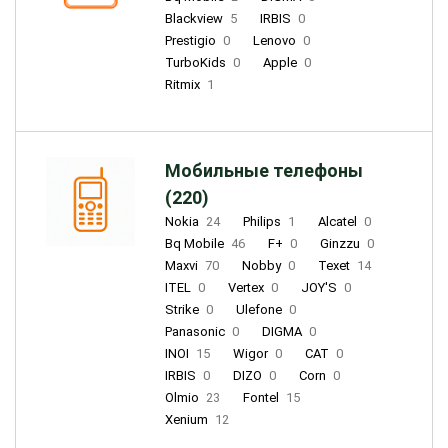
Blackview
5
IRBIS
0
Prestigio
0
Lenovo
0
TurboKids
0
Apple
0
Ritmix
1
Мобильные телефоны
(220)
Nokia
24
Philips
1
Alcatel
0
Bq Mobile
46
F+
0
Ginzzu
0
Maxvi
70
Nobby
0
Texet
14
ITEL
0
Vertex
0
JOY'S
0
Strike
0
Ulefone
0
Panasonic
0
DIGMA
0
INOI
15
Wigor
0
CAT
0
IRBIS
0
DIZO
0
Corn
0
Olmio
23
Fontel
15
Xenium
12