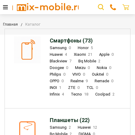
Главная
Каталог
Смартфоны (73)
Samsung
0
Honor
5
Huawei
4
Xiaomi
21
Apple
0
Blackview
7
Bq Mobile
2
Doogee
0
Meizu
0
Nokia
0
Philips
0
VIVO
0
Oukitel
0
OPPO
0
Realme
9
Remade
0
INOI
1
ZTE
0
TCL
0
Infinix
4
Tecno
18
Coolpad
2
Планшеты (22)
Samsung
2
Huawei
12
Bq Mobile
2
DIGMA
0