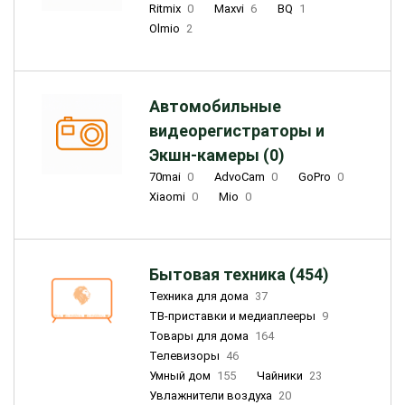
Ritmix
0
Maxvi
6
BQ
1
Olmio
2
Автомобильные
видеорегистраторы и
Экшн-камеры (0)
70mai
0
AdvoCam
0
GoPro
0
Xiaomi
0
Mio
0
Бытовая техника (454)
Техника для дома
37
ТВ-приставки и медиаплееры
9
Товары для дома
164
Телевизоры
46
Умный дом
155
Чайники
23
Увлажнители воздуха
20