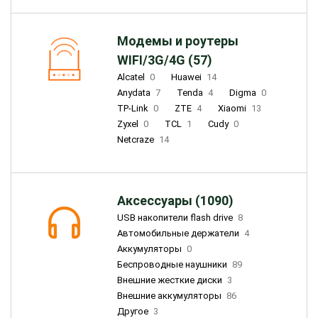
Модемы и роутеры
WIFI/3G/4G (57)
Alcatel
0
Huawei
14
Anydata
7
Tenda
4
Digma
0
TP-Link
0
ZTE
4
Xiaomi
13
Zyxel
0
TCL
1
Cudy
0
Netcraze
14
Аксессуары (1090)
USB накопители flash drive
8
Автомобильные держатели
4
Аккумуляторы
0
Беспроводные наушники
89
Внешние жесткие диски
3
Внешние аккумуляторы
86
Другое
3