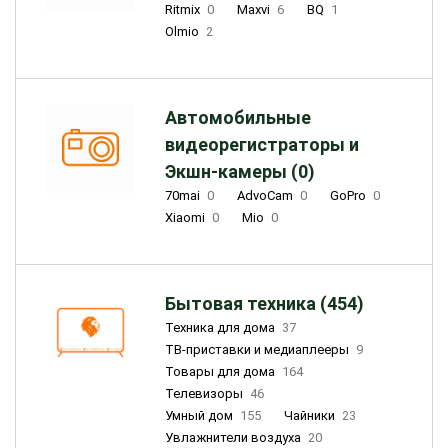
Ritmix
0
Maxvi
6
BQ
1
Olmio
2
Автомобильные
видеорегистраторы и
Экшн-камеры (0)
70mai
0
AdvoCam
0
GoPro
0
Xiaomi
0
Mio
0
Бытовая техника (454)
Техника для дома
37
ТВ-приставки и медиаплееры
9
Товары для дома
164
Телевизоры
46
Умный дом
155
Чайники
23
Увлажнители воздуха
20