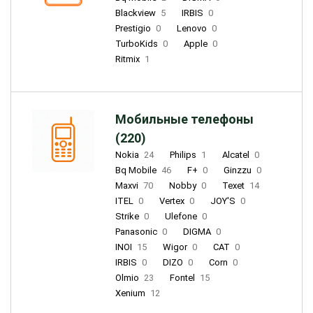
Blackview
5
IRBIS
0
Prestigio
0
Lenovo
0
TurboKids
0
Apple
0
Ritmix
1
Мобильные телефоны
(220)
Nokia
24
Philips
1
Alcatel
0
Bq Mobile
46
F+
0
Ginzzu
0
Maxvi
70
Nobby
0
Texet
14
ITEL
0
Vertex
0
JOY'S
0
Strike
0
Ulefone
0
Panasonic
0
DIGMA
0
INOI
15
Wigor
0
CAT
0
IRBIS
0
DIZO
0
Corn
0
Olmio
23
Fontel
15
Xenium
12