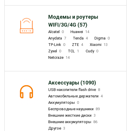
Модемы и роутеры
WIFI/3G/4G (57)
Alcatel
0
Huawei
14
Anydata
7
Tenda
4
Digma
0
TP-Link
0
ZTE
4
Xiaomi
13
Zyxel
0
TCL
1
Cudy
0
Netcraze
14
Аксессуары (1090)
USB накопители flash drive
8
Автомобильные держатели
4
Аккумуляторы
0
Беспроводные наушники
89
Внешние жесткие диски
3
Внешние аккумуляторы
86
Другое
3