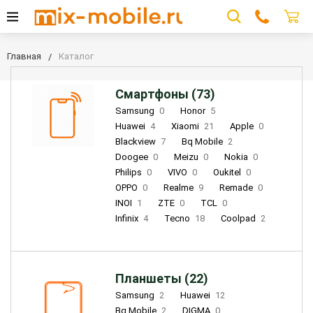
Главная
Каталог
Смартфоны (73)
Samsung
0
Honor
5
Huawei
4
Xiaomi
21
Apple
0
Blackview
7
Bq Mobile
2
Doogee
0
Meizu
0
Nokia
0
Philips
0
VIVO
0
Oukitel
0
OPPO
0
Realme
9
Remade
0
INOI
1
ZTE
0
TCL
0
Infinix
4
Tecno
18
Coolpad
2
Планшеты (22)
Samsung
2
Huawei
12
Bq Mobile
2
DIGMA
0