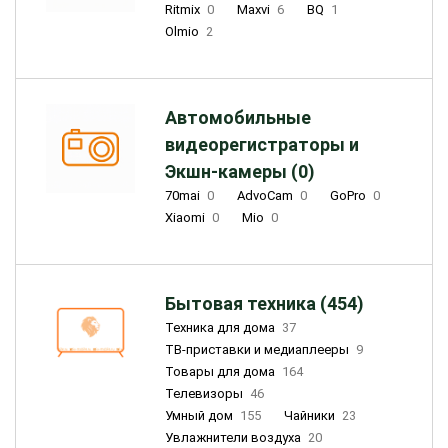
Ritmix
0
Maxvi
6
BQ
1
Olmio
2
Автомобильные
видеорегистраторы и
Экшн-камеры (0)
70mai
0
AdvoCam
0
GoPro
0
Xiaomi
0
Mio
0
Бытовая техника (454)
Техника для дома
37
ТВ-приставки и медиаплееры
9
Товары для дома
164
Телевизоры
46
Умный дом
155
Чайники
23
Увлажнители воздуха
20