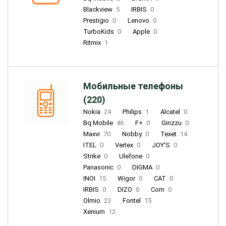
Blackview
5
IRBIS
0
Prestigio
0
Lenovo
0
TurboKids
0
Apple
0
Ritmix
1
Мобильные телефоны
(220)
Nokia
24
Philips
1
Alcatel
0
Bq Mobile
46
F+
0
Ginzzu
0
Maxvi
70
Nobby
0
Texet
14
ITEL
0
Vertex
0
JOY'S
0
Strike
0
Ulefone
0
Panasonic
0
DIGMA
0
INOI
15
Wigor
0
CAT
0
IRBIS
0
DIZO
0
Corn
0
Olmio
23
Fontel
15
Xenium
12