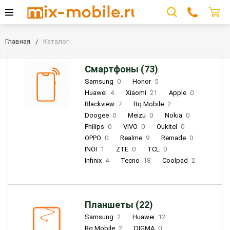
Главная
Каталог
Смартфоны (73)
Samsung
0
Honor
5
Huawei
4
Xiaomi
21
Apple
0
Blackview
7
Bq Mobile
2
Doogee
0
Meizu
0
Nokia
0
Philips
0
VIVO
0
Oukitel
0
OPPO
0
Realme
9
Remade
0
INOI
1
ZTE
0
TCL
0
Infinix
4
Tecno
18
Coolpad
2
Планшеты (22)
Samsung
2
Huawei
12
Bq Mobile
2
DIGMA
0