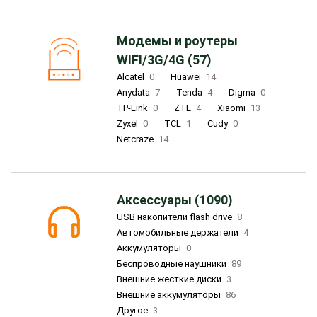
Модемы и роутеры
WIFI/3G/4G (57)
Alcatel
0
Huawei
14
Anydata
7
Tenda
4
Digma
0
TP-Link
0
ZTE
4
Xiaomi
13
Zyxel
0
TCL
1
Cudy
0
Netcraze
14
Аксессуары (1090)
USB накопители flash drive
8
Автомобильные держатели
4
Аккумуляторы
0
Беспроводные наушники
89
Внешние жесткие диски
3
Внешние аккумуляторы
86
Другое
3