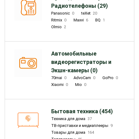
Радиотелефоны (29)
Panasonic
0
teXet
20
Ritmix
0
Maxvi
6
BQ
1
Olmio
2
Автомобильные
видеорегистраторы и
Экшн-камеры (0)
70mai
0
AdvoCam
0
GoPro
0
Xiaomi
0
Mio
0
Бытовая техника (454)
Техника для дома
37
ТВ-приставки и медиаплееры
9
Товары для дома
164