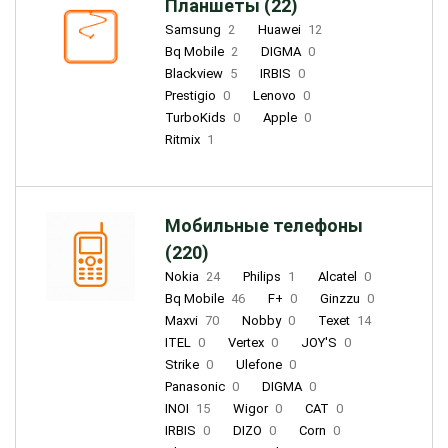
Планшеты (22)
Samsung
2
Huawei
12
Bq Mobile
2
DIGMA
0
Blackview
5
IRBIS
0
Prestigio
0
Lenovo
0
TurboKids
0
Apple
0
Ritmix
1
Мобильные телефоны
(220)
Nokia
24
Philips
1
Alcatel
0
Bq Mobile
46
F+
0
Ginzzu
0
Maxvi
70
Nobby
0
Texet
14
ITEL
0
Vertex
0
JOY'S
0
Strike
0
Ulefone
0
Panasonic
0
DIGMA
0
INOI
15
Wigor
0
CAT
0
IRBIS
0
DIZO
0
Corn
0