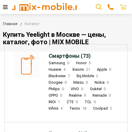
Главная
Каталог
Купить Yeelight в Москве — цены,
каталог, фото | MIX MOBILE
Смартфоны (73)
Samsung
0
Honor
5
Huawei
4
Xiaomi
21
Apple
0
Blackview
7
Bq Mobile
2
Doogee
0
Meizu
0
Nokia
0
Philips
0
VIVO
0
Oukitel
0
OPPO
0
Realme
9
Remade
0
INOI
1
ZTE
0
TCL
0
Infinix
4
Tecno
18
Coolpad
2