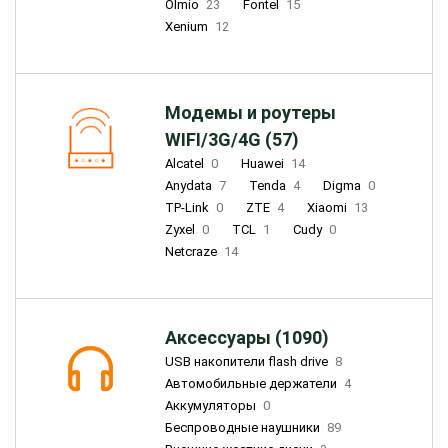
Olmio
23
Fontel
15
Xenium
12
Модемы и роутеры
WIFI/3G/4G (57)
Alcatel
0
Huawei
14
Anydata
7
Tenda
4
Digma
0
TP-Link
0
ZTE
4
Xiaomi
13
Zyxel
0
TCL
1
Cudy
0
Netcraze
14
Аксессуары (1090)
USB накопители flash drive
8
Автомобильные держатели
4
Аккумуляторы
0
Беспроводные наушники
89