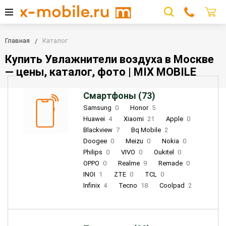
Главная
Каталог
Купить Увлажнители воздуха в Москве
— цены, каталог, фото | MIX MOBILE
Смартфоны (73)
Samsung
0
Honor
5
Huawei
4
Xiaomi
21
Apple
0
Blackview
7
Bq Mobile
2
Doogee
0
Meizu
0
Nokia
0
Philips
0
VIVO
0
Oukitel
0
OPPO
0
Realme
9
Remade
0
INOI
1
ZTE
0
TCL
0
Infinix
4
Tecno
18
Coolpad
2