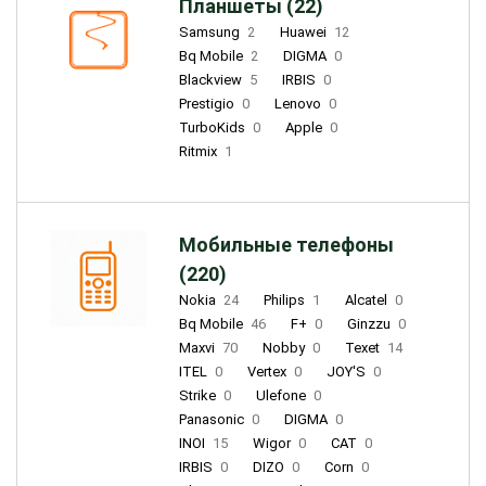
Планшеты (22)
Samsung
2
Huawei
12
Bq Mobile
2
DIGMA
0
Blackview
5
IRBIS
0
Prestigio
0
Lenovo
0
TurboKids
0
Apple
0
Ritmix
1
Мобильные телефоны
(220)
Nokia
24
Philips
1
Alcatel
0
Bq Mobile
46
F+
0
Ginzzu
0
Maxvi
70
Nobby
0
Texet
14
ITEL
0
Vertex
0
JOY'S
0
Strike
0
Ulefone
0
Panasonic
0
DIGMA
0
INOI
15
Wigor
0
CAT
0
IRBIS
0
DIZO
0
Corn
0