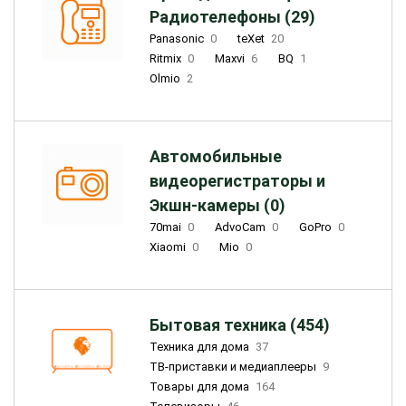
Радиотелефоны (29)
Panasonic
0
teXet
20
Ritmix
0
Maxvi
6
BQ
1
Olmio
2
Автомобильные
видеорегистраторы и
Экшн-камеры (0)
70mai
0
AdvoCam
0
GoPro
0
Xiaomi
0
Mio
0
Бытовая техника (454)
Техника для дома
37
ТВ-приставки и медиаплееры
9
Товары для дома
164