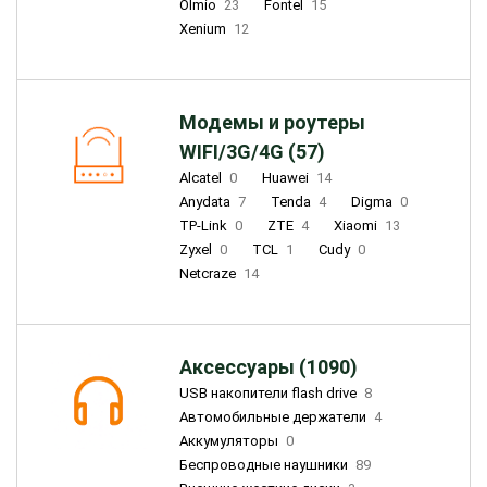
Olmio
23
Fontel
15
Xenium
12
Модемы и роутеры
WIFI/3G/4G (57)
Alcatel
0
Huawei
14
Anydata
7
Tenda
4
Digma
0
TP-Link
0
ZTE
4
Xiaomi
13
Zyxel
0
TCL
1
Cudy
0
Netcraze
14
Аксессуары (1090)
USB накопители flash drive
8
Автомобильные держатели
4
Аккумуляторы
0
Беспроводные наушники
89