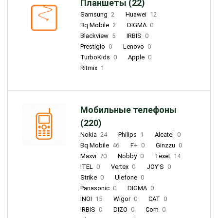
Планшеты (22)
Samsung
2
Huawei
12
Bq Mobile
2
DIGMA
0
Blackview
5
IRBIS
0
Prestigio
0
Lenovo
0
TurboKids
0
Apple
0
Ritmix
1
Мобильные телефоны
(220)
Nokia
24
Philips
1
Alcatel
0
Bq Mobile
46
F+
0
Ginzzu
0
Maxvi
70
Nobby
0
Texet
14
ITEL
0
Vertex
0
JOY'S
0
Strike
0
Ulefone
0
Panasonic
0
DIGMA
0
INOI
15
Wigor
0
CAT
0
IRBIS
0
DIZO
0
Corn
0