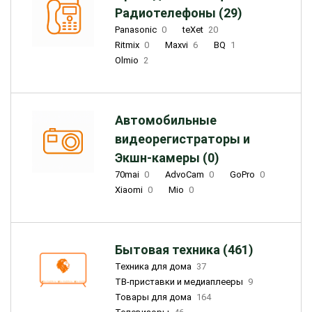
Радиотелефоны (29)
Panasonic
0
teXet
20
Ritmix
0
Maxvi
6
BQ
1
Olmio
2
Автомобильные
видеорегистраторы и
Экшн-камеры (0)
70mai
0
AdvoCam
0
GoPro
0
Xiaomi
0
Mio
0
Бытовая техника (461)
Техника для дома
37
ТВ-приставки и медиаплееры
9
Товары для дома
164