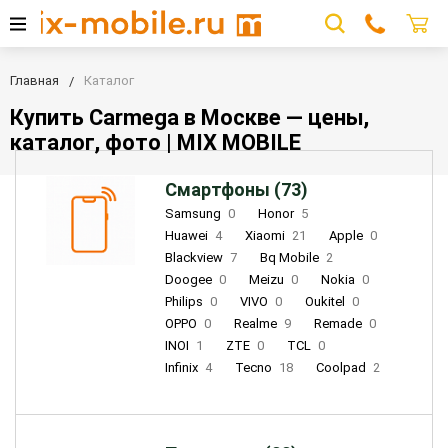
Главная
Каталог
Купить Carmega в Москве — цены,
каталог, фото | MIX MOBILE
Смартфоны (73)
Samsung
0
Honor
5
Huawei
4
Xiaomi
21
Apple
0
Blackview
7
Bq Mobile
2
Doogee
0
Meizu
0
Nokia
0
Philips
0
VIVO
0
Oukitel
0
OPPO
0
Realme
9
Remade
0
INOI
1
ZTE
0
TCL
0
Infinix
4
Tecno
18
Coolpad
2