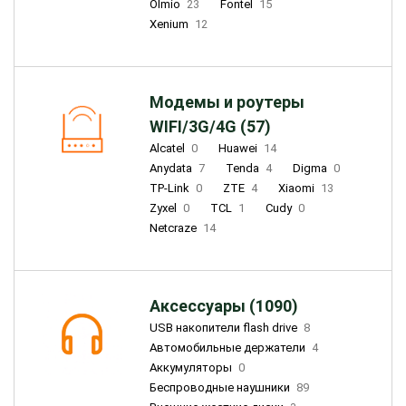
Olmio
23
Fontel
15
Xenium
12
Модемы и роутеры
WIFI/3G/4G (57)
Alcatel
0
Huawei
14
Anydata
7
Tenda
4
Digma
0
TP-Link
0
ZTE
4
Xiaomi
13
Zyxel
0
TCL
1
Cudy
0
Netcraze
14
Аксессуары (1090)
USB накопители flash drive
8
Автомобильные держатели
4
Аккумуляторы
0
Беспроводные наушники
89