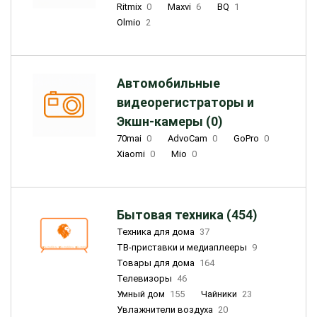
Ritmix
0
Maxvi
6
BQ
1
Olmio
2
Автомобильные
видеорегистраторы и
Экшн-камеры (0)
70mai
0
AdvoCam
0
GoPro
0
Xiaomi
0
Mio
0
Бытовая техника (454)
Техника для дома
37
ТВ-приставки и медиаплееры
9
Товары для дома
164
Телевизоры
46
Умный дом
155
Чайники
23
Увлажнители воздуха
20