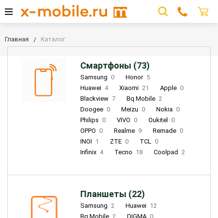
Главная
Каталог
Смартфоны (73)
Samsung
0
Honor
5
Huawei
4
Xiaomi
21
Apple
0
Blackview
7
Bq Mobile
2
Doogee
0
Meizu
0
Nokia
0
Philips
0
VIVO
0
Oukitel
0
OPPO
0
Realme
9
Remade
0
INOI
1
ZTE
0
TCL
0
Infinix
4
Tecno
18
Coolpad
2
Планшеты (22)
Samsung
2
Huawei
12
Bq Mobile
2
DIGMA
0