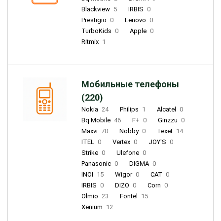
Blackview
5
IRBIS
0
Prestigio
0
Lenovo
0
TurboKids
0
Apple
0
Ritmix
1
Мобильные телефоны
(220)
Nokia
24
Philips
1
Alcatel
0
Bq Mobile
46
F+
0
Ginzzu
0
Maxvi
70
Nobby
0
Texet
14
ITEL
0
Vertex
0
JOY'S
0
Strike
0
Ulefone
0
Panasonic
0
DIGMA
0
INOI
15
Wigor
0
CAT
0
IRBIS
0
DIZO
0
Corn
0
Olmio
23
Fontel
15
Xenium
12