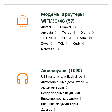
Модемы и роутеры
WIFI/3G/4G (57)
Alcatel
0
Huawei
14
Anydata
7
Tenda
4
Digma
0
TP-Link
0
ZTE
4
Xiaomi
13
Zyxel
0
TCL
1
Cudy
0
Netcraze
14
Аксессуары (1090)
USB накопители flash drive
8
Автомобильные держатели
4
Аккумуляторы
0
Беспроводные наушники
89
Внешние жесткие диски
3
Внешние аккумуляторы
86
Другое
3