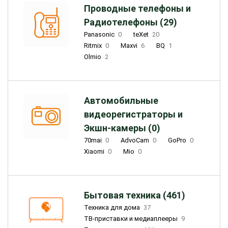
Проводные телефоны и
Радиотелефоны (29)
Panasonic
0
teXet
20
Ritmix
0
Maxvi
6
BQ
1
Olmio
2
Автомобильные
видеорегистраторы и
Экшн-камеры (0)
70mai
0
AdvoCam
0
GoPro
0
Xiaomi
0
Mio
0
Бытовая техника (461)
Техника для дома
37
ТВ-приставки и медиаплееры
9