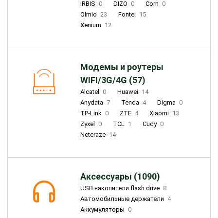
IRBIS
0
DIZO
0
Corn
0
Olmio
23
Fontel
15
Xenium
12
Модемы и роутеры
WIFI/3G/4G (57)
Alcatel
0
Huawei
14
Anydata
7
Tenda
4
Digma
0
TP-Link
0
ZTE
4
Xiaomi
13
Zyxel
0
TCL
1
Cudy
0
Netcraze
14
Аксессуары (1090)
USB накопители flash drive
8
Автомобильные держатели
4
Аккумуляторы
0