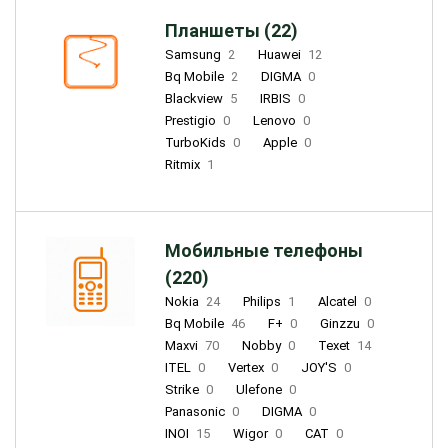
Планшеты (22)
Samsung
2
Huawei
12
Bq Mobile
2
DIGMA
0
Blackview
5
IRBIS
0
Prestigio
0
Lenovo
0
TurboKids
0
Apple
0
Ritmix
1
Мобильные телефоны
(220)
Nokia
24
Philips
1
Alcatel
0
Bq Mobile
46
F+
0
Ginzzu
0
Maxvi
70
Nobby
0
Texet
14
ITEL
0
Vertex
0
JOY'S
0
Strike
0
Ulefone
0
Panasonic
0
DIGMA
0
INOI
15
Wigor
0
CAT
0