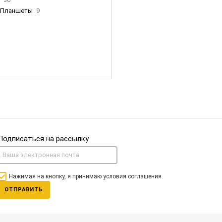
Планшеты
9
ны Apple
35
Фен Dyson
0
nigerz и тд
31
Часы
0
Подписаться на рассылку
Нажимая на кнопку, я принимаю условия соглашения.
ОТПРАВИТЬ