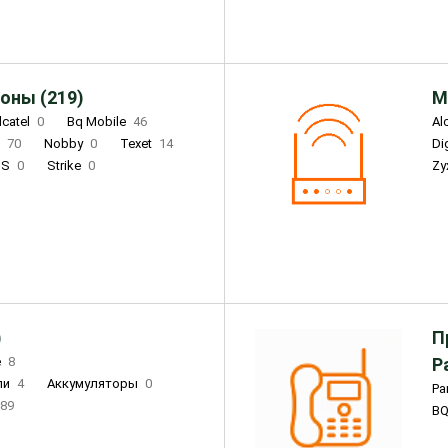
оны (219)
М
lcatel
0
Bq Mobile
46
Al
i
70
Nobby
0
Texet
14
D
'S
0
Strike
0
Zy
DIGMA
0
INOI
15
S
0
DIZO
0
Corn
0
Xenium
12
)
П
e
8
Р
ли
4
Аккумуляторы
0
Pa
89
B
3