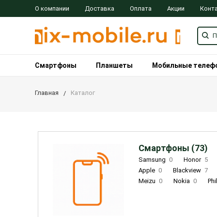
О компании
Доставка
Оплата
Акции
Конт
Смартфоны
Планшеты
Мобильные телеф
Главная
Каталог
Смартфоны (73)
Samsung
0
Honor
5
Apple
0
Blackview
7
Meizu
0
Nokia
0
Phi
Oukitel
0
OPPO
0
Re
INOI
1
ZTE
0
TCL
0
Coolpad
2