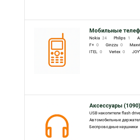
Мобильные телеф
Nokia
24
Philips
1
A
F+
0
Ginzzu
0
Maxv
ITEL
0
Vertex
0
JOY
Ulefone
0
Panasonic
0
Wigor
0
CAT
0
IRBI
Olmio
23
Fontel
15
Аксессуары (1090
USB накопители flash driv
Автомобильные держате
Беспроводные наушники
Внешние жесткие диски