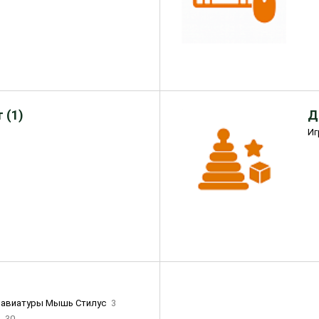
 (1)
Д
Иг
лавиатуры Мышь Стилус
3
и
30