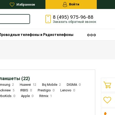
Войти
Избранное
8 (495) 975-96-88
Заказать
обратный
звонок
Проводные телефоны и Радиотелефоны
ланшеты (22)
amsung
2
Huawei
12
Bq Mobile
2
DIGMA
0
ackview
5
IRBIS
0
Prestigio
0
Lenovo
0
rboKids
0
Apple
0
Ritmix
1