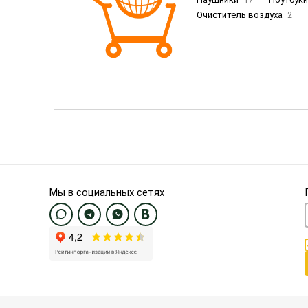
Очиститель воздуха
2
Пылесосы
9
Смартфо
Смартфоны Samsung
20
Смартфоны OnePlus/Pixel/U
Электронные книги EU
3
Мы в социальных сетях