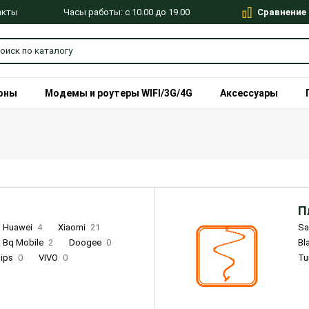
Сравнение
Часы работы: с 10.00 до 19.00
акты
оны
Модемы и роутеры WIFI/3G/4G
Аксессуары
П
Huawei
4
Xiaomi
21
S
Bq Mobile
2
Doogee
0
Bl
lips
0
VIVO
0
Tu
alme
9
Remade
0
Infinix
4
Tecno
18