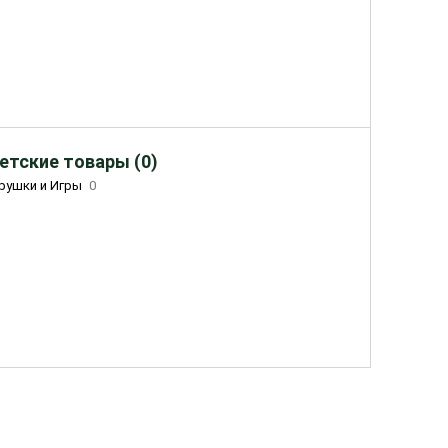
етские товары (0)
рушки и Игры
0