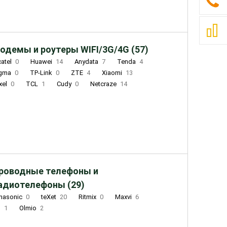
одемы и роутеры WIFI/3G/4G (57)
catel
0
Huawei
14
Anydata
7
Tenda
4
igma
0
TP-Link
0
ZTE
4
Xiaomi
13
xel
0
TCL
1
Cudy
0
Netcraze
14
роводные телефоны и
адиотелефоны (29)
nasonic
0
teXet
20
Ritmix
0
Maxvi
6
Q
1
Olmio
2