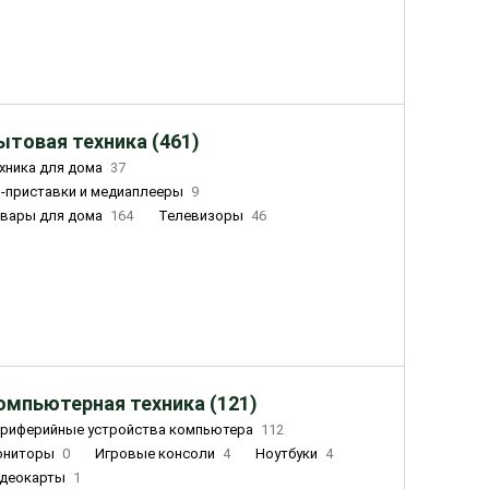
ытовая техника (461)
хника для дома
37
-приставки и медиаплееры
9
вары для дома
164
Телевизоры
46
ный дом
162
Чайники
23
лажнители воздуха
20
омпьютерная техника (121)
риферийные устройства компьютера
112
ониторы
0
Игровые консоли
4
Ноутбуки
4
деокарты
1