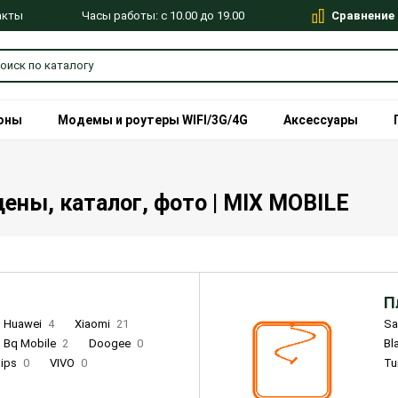
Сравнение
Часы работы: с 10.00 до 19.00
акты
оны
Модемы и роутеры WIFI/3G/4G
Аксессуары
ены, каталог, фото | MIX MOBILE
П
Huawei
4
Xiaomi
21
S
Bq Mobile
2
Doogee
0
Bl
lips
0
VIVO
0
Tu
alme
9
Remade
0