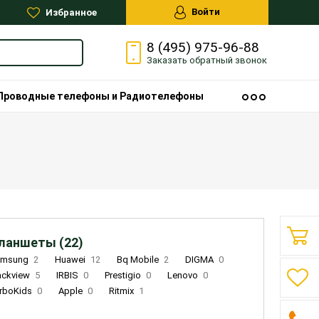
Войти
Избранное
8 (495) 975-96-88
Заказать
обратный
звонок
Проводные телефоны и Радиотелефоны
ланшеты (22)
amsung
2
Huawei
12
Bq Mobile
2
DIGMA
0
ackview
5
IRBIS
0
Prestigio
0
Lenovo
0
rboKids
0
Apple
0
Ritmix
1