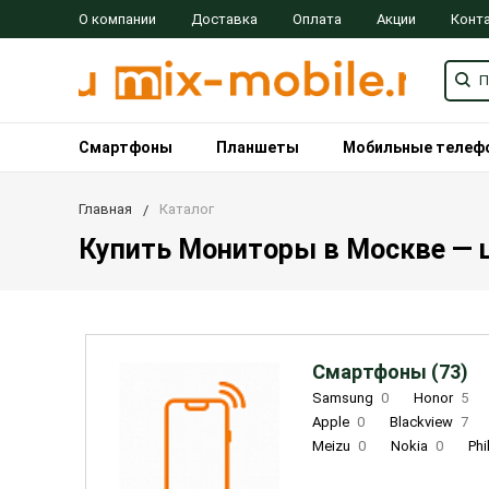
О компании
Доставка
Оплата
Акции
Конт
Смартфоны
Планшеты
Мобильные телеф
Главная
Каталог
Купить Мониторы в Москве — ц
Смартфоны (73)
Samsung
0
Honor
5
Apple
0
Blackview
7
Meizu
0
Nokia
0
Phi
Oukitel
0
OPPO
0
Re