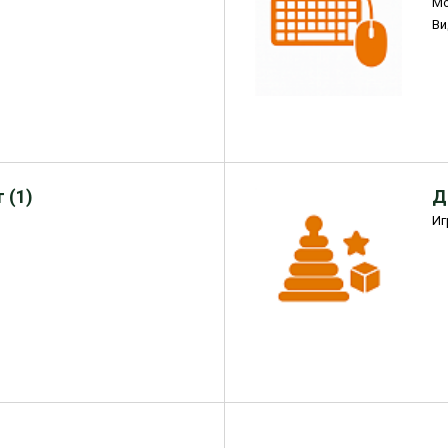
М
Ви
 (1)
Д
Иг