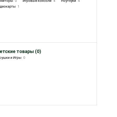
ониторы
0
Игровые консоли
4
Ноутбуки
4
деокарты
1
етские товары (0)
рушки и Игры
0