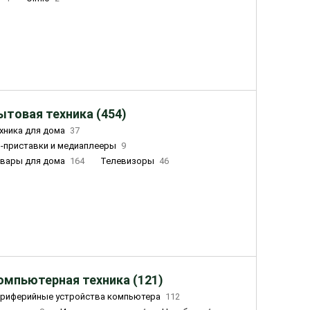
ытовая техника (454)
хника для дома
37
-приставки и медиаплееры
9
вары для дома
164
Телевизоры
46
ный дом
155
Чайники
23
лажнители воздуха
20
омпьютерная техника (121)
риферийные устройства компьютера
112