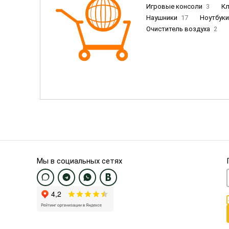
Игровые консоли
3
К
Наушники
17
Ноутбук
Очиститель воздуха
2
Пылесосы
9
Смартфо
Смартфоны Samsung
20
Смартфоны OnePlus/Pixel/U
Электронные книги EU
3
Мы в социальных сетях