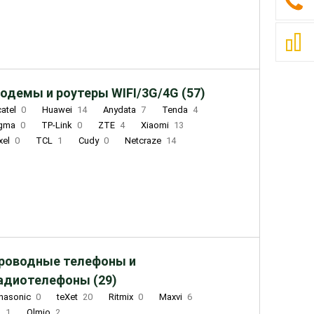
одемы и роутеры WIFI/3G/4G (57)
catel
0
Huawei
14
Anydata
7
Tenda
4
igma
0
TP-Link
0
ZTE
4
Xiaomi
13
xel
0
TCL
1
Cudy
0
Netcraze
14
роводные телефоны и
адиотелефоны (29)
nasonic
0
teXet
20
Ritmix
0
Maxvi
6
Q
1
Olmio
2