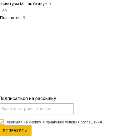
лавиатуры Мышь Стилус
3
и
30
Планшеты
9
ны Apple
35
Фен Dyson
0
nigerz и тд
31
Часы
0
Подписаться на рассылку
Нажимая на кнопку, я принимаю условия соглашения.
ОТПРАВИТЬ