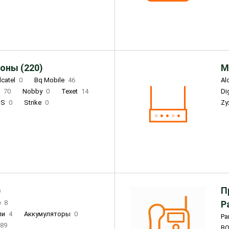
Infinix
4
Tecno
18
оны (220)
М
lcatel
0
Bq Mobile
46
Al
i
70
Nobby
0
Texet
14
D
'S
0
Strike
0
Zy
DIGMA
0
INOI
15
S
0
DIZO
0
Corn
0
Xenium
12
)
П
e
8
Р
ли
4
Аккумуляторы
0
Pa
89
B