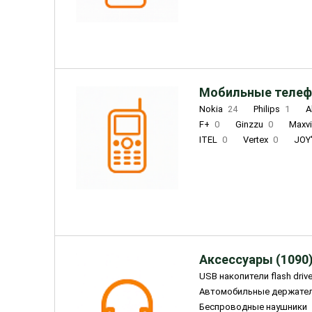
INOI
1
ZTE
0
TCL
0
Coolpad
2
Мобильные телеф
Nokia
24
Philips
1
A
F+
0
Ginzzu
0
Maxv
ITEL
0
Vertex
0
JOY
Ulefone
0
Panasonic
0
Wigor
0
CAT
0
IRBI
Olmio
23
Fontel
15
Аксессуары (1090
USB накопители flash driv
Автомобильные держате
Беспроводные наушники